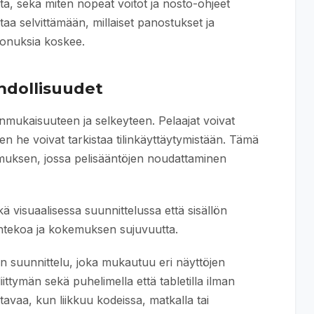
tta, sekä miten nopeat voitot ja nosto-ohjeet
a selvittämään, millaiset panostukset ja
a bonuksia koskee.
hdollisuudet
mukaisuuteen ja selkeyteen. Pelaajat voivat
iten he voivat tarkistaa tilinkäyttäytymistään. Tämä
muksen, jossa pelisääntöjen noudattaminen
 visuaalisessa suunnittelussa että sisällön
ntekoa ja kokemuksen sujuvuutta.
n suunnittelu, joka mukautuu eri näyttöjen
ttymän sekä puhelimella että tabletilla ilman
tavaa, kun liikkuu kodeissa, matkalla tai