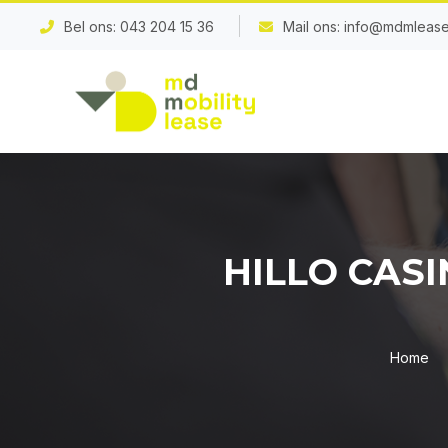
Bel ons:
043 204 15 36
Mail ons:
info@mdmlease
HILLO CASI
Home