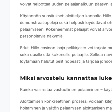
voivat helpottaa uuden pelaajanalkuun pääsyn j
Käytännön suositukset: aloittelijan kannalta Hill
demonstraatiopelejä sekä helposti löydettävät ohj
pelaamiseen. Kokeneemmat pelaajat voivat arvos
personoitavia näkymiä.
Edut: Hillo casinon laaja pelikirjasto voi tarjot
sekä uusille että kokeneille pelaajille. Selkeä nav
löytämään halutut pelit nopeasti ja tarjoaa joh
Miksi arvostelu kannattaa luke
Kuinka varmistaa vastuullinen pelaaminen – käytä
Aloittamisen konkreettinen prosessi voidaan kitey
hoitaminen ja välitön pelaamisen aloittamisen 