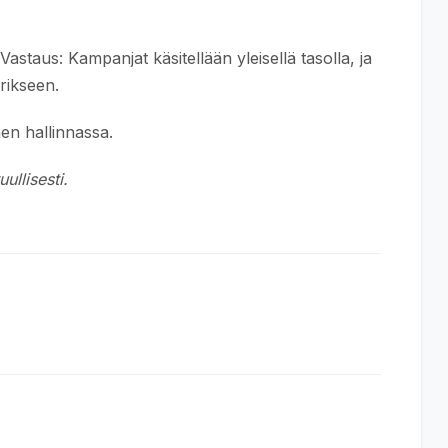
astaus: Kampanjat käsitellään yleisellä tasolla, ja
rikseen.
nen hallinnassa.
ullisesti.