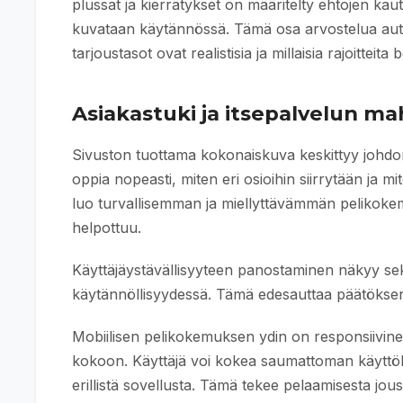
plussat ja kierrätykset on määritelty ehtojen kau
kuvataan käytännössä. Tämä osa arvostelua autta
tarjoustasot ovat realistisia ja millaisia rajoitteit
Asiakastuki ja itsepalvelun ma
Sivuston tuottama kokonaiskuva keskittyy johdon
oppia nopeasti, miten eri osioihin siirrytään ja m
luo turvallisemman ja miellyttävämmän pelikoke
helpottuu.
Käyttäjäystävällisyyteen panostaminen näkyy sekä
käytännöllisyydessä. Tämä edesauttaa päätökse
Mobiilisen pelikokemuksen ydin on responsiivine
kokoon. Käyttäjä voi kokea saumattoman käyttölii
erillistä sovellusta. Tämä tekee pelaamisesta jous