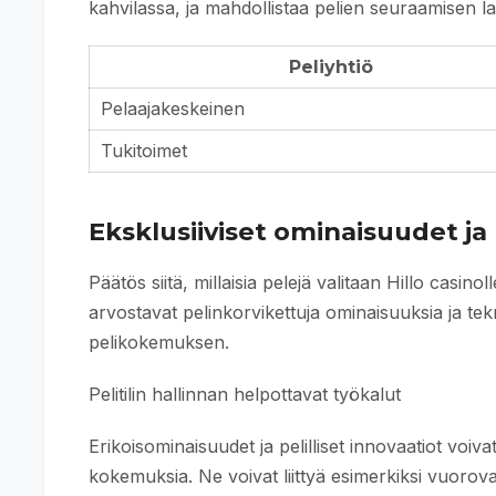
kahvilassa, ja mahdollistaa pelien seuraamisen lai
Peliyhtiö
Pelaajakeskeinen
Tukitoimet
Eksklusiiviset ominaisuudet j
Päätös siitä, millaisia pelejä valitaan Hillo casino
arvostavat pelinkorvikettuja ominaisuuksia ja te
pelikokemuksen.
Pelitilin hallinnan helpottavat työkalut
Erikoisominaisuudet ja pelilliset innovaatiot voivat 
kokemuksia. Ne voivat liittyä esimerkiksi vuorova