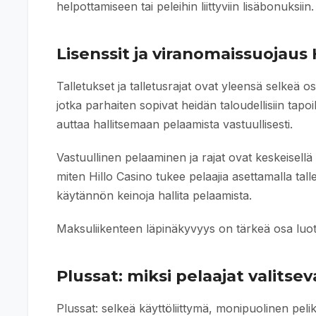
helpottamiseen tai peleihin liittyviin lisäbonuksiin.
Lisenssit ja viranomaissuojaus 
Talletukset ja talletusrajat ovat yleensä selkeä osa
jotka parhaiten sopivat heidän taloudellisiin tapoi
auttaa hallitsemaan pelaamista vastuullisesti.
Vastuullinen pelaaminen ja rajat ovat keskeisellä 
miten Hillo Casino tukee pelaajia asettamalla tall
käytännön keinoja hallita pelaamista.
Maksuliikenteen läpinäkyvyys on tärkeä osa luo
Plussat: miksi pelaajat valitsev
Plussat: selkeä käyttöliittymä, monipuolinen peliki