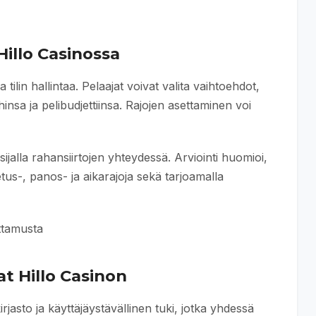
Hillo Casinossa
 tilin hallintaa. Pelaajat voivat valita vaihtoehdot,
hinsa ja pelibudjettiinsa. Rajojen asettaminen voi
sijalla rahansiirtojen yhteydessä. Arviointi huomioi,
etus-, panos- ja aikarajoja sekä tarjoamalla
ttamusta
at Hillo Casinon
rjasto ja käyttäjäystävällinen tuki, jotka yhdessä