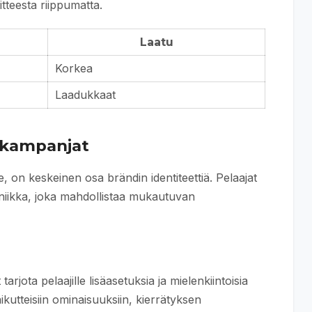
tteesta riippumatta.
Laatu
Korkea
Laadukkaat
a kampanjat
lle, on keskeinen osa brändin identiteettiä. Pelaajat
kniikka, joka mahdollistaa mukautuvan
tarjota pelaajille lisäasetuksia ja mielenkiintoisia
ikutteisiin ominaisuuksiin, kierrätyksen