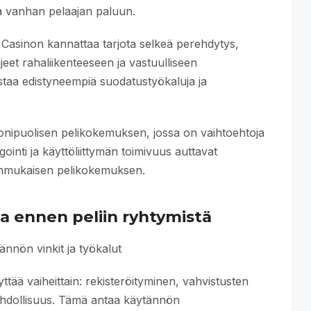
a vanhan pelaajan paluun.
o Casinon kannattaa tarjota selkeä perehdytys,
eet rahaliikenteeseen ja vastuulliseen
taa edistyneempiä suodatustyökaluja ja
a monipuolisen pelikokemuksen, jossa on vaihtoehtoja
igointi ja käyttöliittymän toimivuus auttavat
donmukaisen pelikokemuksen.
a ennen peliin ryhtymistä
nnön vinkit ja työkalut
ttää vaiheittain: rekisteröityminen, vahvistusten
mahdollisuus. Tämä antaa käytännön