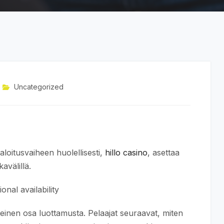
Uncategorized
loitusvaiheen huolellisesti,
hillo casino
, asettaa
avälillä.
nal availability
inen osa luottamusta. Pelaajat seuraavat, miten