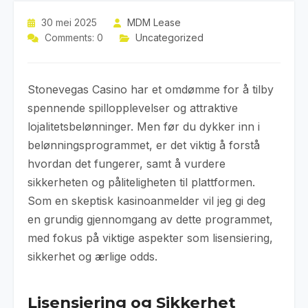
30 mei 2025
MDM Lease
Comments: 0
Uncategorized
Stonevegas Casino har et omdømme for å tilby
spennende spillopplevelser og attraktive
lojalitetsbelønninger. Men før du dykker inn i
belønningsprogrammet, er det viktig å forstå
hvordan det fungerer, samt å vurdere
sikkerheten og påliteligheten til plattformen.
Som en skeptisk kasinoanmelder vil jeg gi deg
en grundig gjennomgang av dette programmet,
med fokus på viktige aspekter som lisensiering,
sikkerhet og ærlige odds.
Lisensiering og Sikkerhet