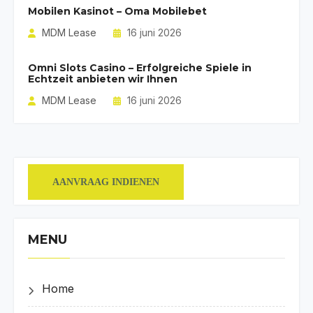
Mobilen Kasinot – Oma Mobilebet
MDM Lease
16 juni 2026
Omni Slots Casino – Erfolgreiche Spiele in
Echtzeit anbieten wir Ihnen
MDM Lease
16 juni 2026
AANVRAAG INDIENEN
MENU
Home