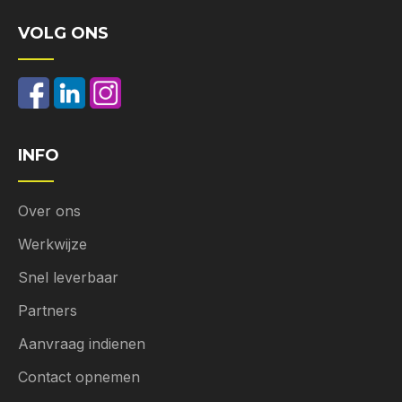
VOLG ONS
INFO
Over ons
Werkwijze
Snel leverbaar
Partners
Aanvraag indienen
Contact opnemen