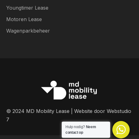
Youngtimer Lease
Motoren Lease
Wagenparkbeheer
© 2024 MD Mobility Lease | Website door
Webstudio
7
Hulp nodig?
Neem
contact op