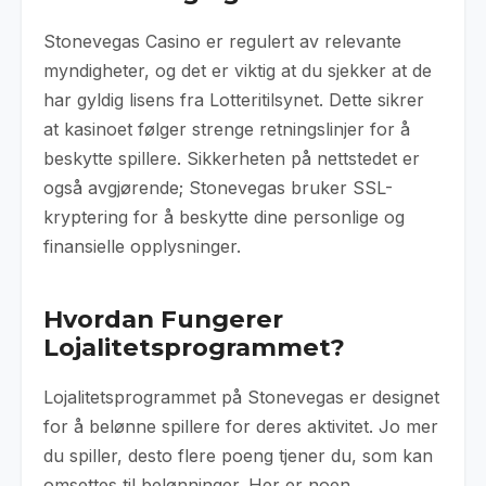
Stonevegas Casino er regulert av relevante
myndigheter, og det er viktig at du sjekker at de
har gyldig lisens fra Lotteritilsynet. Dette sikrer
at kasinoet følger strenge retningslinjer for å
beskytte spillere. Sikkerheten på nettstedet er
også avgjørende; Stonevegas bruker SSL-
kryptering for å beskytte dine personlige og
finansielle opplysninger.
Hvordan Fungerer
Lojalitetsprogrammet?
Lojalitetsprogrammet på Stonevegas er designet
for å belønne spillere for deres aktivitet. Jo mer
du spiller, desto flere poeng tjener du, som kan
omsettes til belønninger. Her er noen