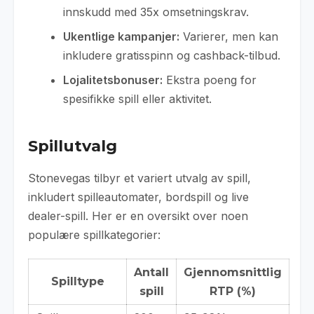
innskudd med 35x omsetningskrav.
Ukentlige kampanjer:
Varierer, men kan
inkludere gratisspinn og cashback-tilbud.
Lojalitetsbonuser:
Ekstra poeng for
spesifikke spill eller aktivitet.
Spillutvalg
Stonevegas tilbyr et variert utvalg av spill,
inkludert spilleautomater, bordspill og live
dealer-spill. Her er en oversikt over noen
populære spillkategorier:
Antall
Gjennomsnittlig
Spilltype
spill
RTP (%)