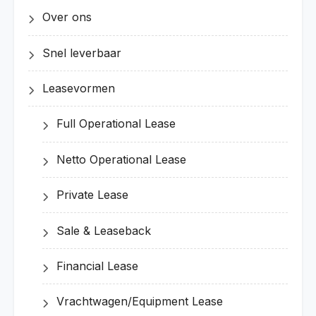
Over ons
Snel leverbaar
Leasevormen
Full Operational Lease
Netto Operational Lease
Private Lease
Sale & Leaseback
Financial Lease
Vrachtwagen/Equipment Lease