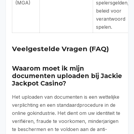
(MGA)
spelersgelden,
beleid voor
verantwoord
spelen.
Veelgestelde Vragen (FAQ)
Waarom moet ik mijn
documenten uploaden bij Jackie
Jackpot Casino?
Het uploaden van documenten is een wettelijke
verplichting en een standaardprocedure in de
online gokindustrie. Het dient om uw identiteit te
verifiëren, fraude te voorkomen, minderjarigen
te beschermen en te voldoen aan de anti-