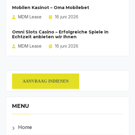
Mobilen Kasinot – Oma Mobilebet
MDM Lease
16 juni 2026
Omni Slots Casino – Erfolgreiche Spiele in
Echtzeit anbieten wir Ihnen
MDM Lease
16 juni 2026
AANVRAAG INDIENEN
MENU
Home