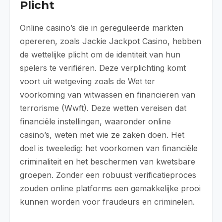
Plicht
Online casino’s die in gereguleerde markten
opereren, zoals Jackie Jackpot Casino, hebben
de wettelijke plicht om de identiteit van hun
spelers te verifiëren. Deze verplichting komt
voort uit wetgeving zoals de Wet ter
voorkoming van witwassen en financieren van
terrorisme (Wwft). Deze wetten vereisen dat
financiële instellingen, waaronder online
casino’s, weten met wie ze zaken doen. Het
doel is tweeledig: het voorkomen van financiële
criminaliteit en het beschermen van kwetsbare
groepen. Zonder een robuust verificatieproces
zouden online platforms een gemakkelijke prooi
kunnen worden voor fraudeurs en criminelen.