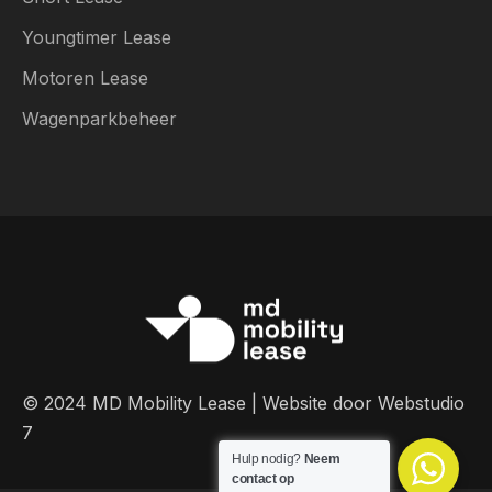
Youngtimer Lease
Motoren Lease
Wagenparkbeheer
© 2024 MD Mobility Lease | Website door
Webstudio
7
Hulp nodig?
Neem
contact op