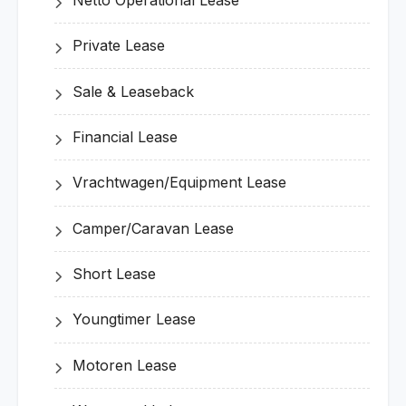
Private Lease
Sale & Leaseback
Financial Lease
Vrachtwagen/Equipment Lease
Camper/Caravan Lease
Short Lease
Youngtimer Lease
Motoren Lease