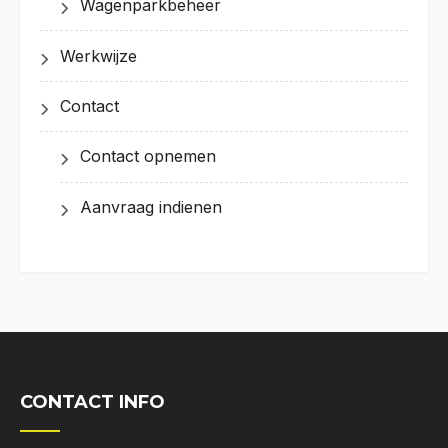
Wagenparkbeheer
Werkwijze
Contact
Contact opnemen
Aanvraag indienen
CONTACT INFO