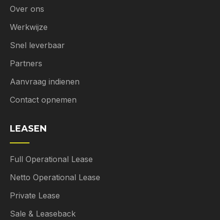
Over ons
Werkwijze
Snel leverbaar
Partners
Aanvraag indienen
Contact opnemen
LEASEN
Full Operational Lease
Netto Operational Lease
Private Lease
Sale & Leaseback