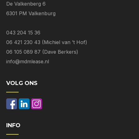
De Valkenberg 6
6301 PM Valkenburg
043 204 15 36
06 421 230 43 (Michiel van ’t Hof)
06 105 089 87 (Dave Berkers)
info@mdmlease.nl
VOLG ONS
INFO