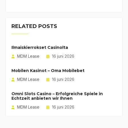
RELATED POSTS
Ilmaiskierrokset Casinolta
MDM Lease
16 juni 2026
Mobilen Kasinot – Oma Mobilebet
MDM Lease
16 juni 2026
Omni Slots Casino – Erfolgreiche Spiele in
Echtzeit anbieten wir Ihnen
MDM Lease
16 juni 2026