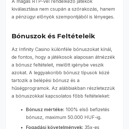
A magas RTP-vel rendelkező játékok
kiválasztása nem csupán a szórakozás, hanem
a pénzügyi előnyök szempontjából is lényeges.
Bónuszok és Feltételeik
Az Infinity Casino különféle bónuszokat kínál,
de fontos, hogy a játékosok alaposan átnézzék
a bónusz feltételeit, mielőtt igénybe veszik
azokat. A leggyakoribb bónusz típusok közé
tartozik a belépési bónusz és a
hűségprogramok. Az alábbiakban részletezzük
a bónuszokkal kapcsolatos főbb feltételeket:
Bónusz mértéke:
100% első befizetés
bónusz, maximum 50.000 HUF-ig.
Fogadási követelmények:
35x-es