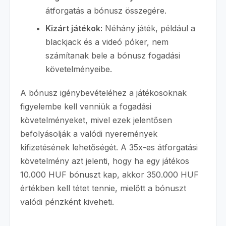
átforgatás a bónusz összegére.
Kizárt játékok:
Néhány játék, például a
blackjack és a videó póker, nem
számítanak bele a bónusz fogadási
követelményeibe.
A bónusz igénybevételéhez a játékosoknak
figyelembe kell venniük a fogadási
követelményeket, mivel ezek jelentősen
befolyásolják a valódi nyeremények
kifizetésének lehetőségét. A 35x-es átforgatási
követelmény azt jelenti, hogy ha egy játékos
10.000 HUF bónuszt kap, akkor 350.000 HUF
értékben kell tétet tennie, mielőtt a bónuszt
valódi pénzként kiveheti.