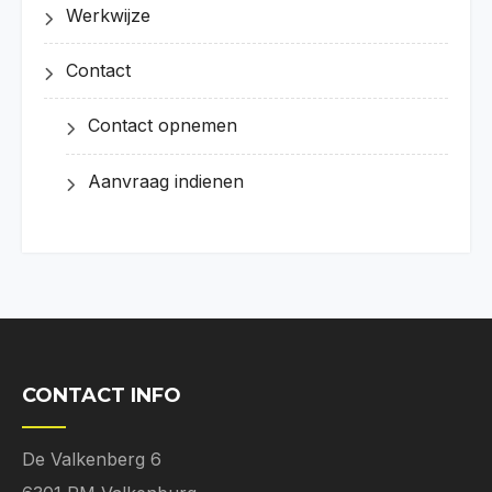
Werkwijze
Contact
Contact opnemen
Aanvraag indienen
CONTACT INFO
De Valkenberg 6