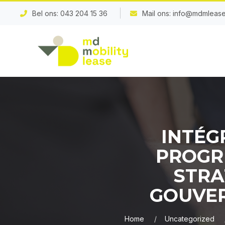
Bel ons:
043 204 15 36
Mail ons:
info@mdmlease
INTÉG
PROGRE
STRA
GOUVE
Home
Uncategorized