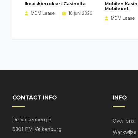
Ilmaiskierrokset Casinolta
Mobilen Kasin
Mobilebet
MDM Lease
16 juni 2026
MDM Lease
CONTACT INFO
INFO
De Valkenberg 6
Over ons
6301 PM Valkenburg
Werkwijze