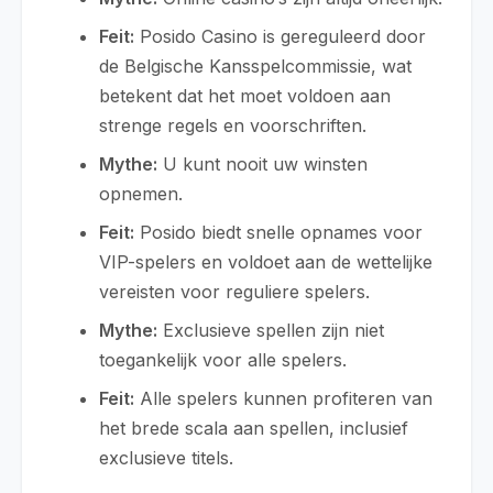
Feit:
Posido Casino is gereguleerd door
de Belgische Kansspelcommissie, wat
betekent dat het moet voldoen aan
strenge regels en voorschriften.
Mythe:
U kunt nooit uw winsten
opnemen.
Feit:
Posido biedt snelle opnames voor
VIP-spelers en voldoet aan de wettelijke
vereisten voor reguliere spelers.
Mythe:
Exclusieve spellen zijn niet
toegankelijk voor alle spelers.
Feit:
Alle spelers kunnen profiteren van
het brede scala aan spellen, inclusief
exclusieve titels.