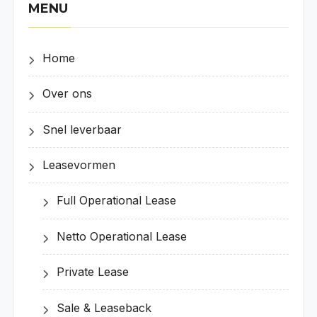
MENU
Home
Over ons
Snel leverbaar
Leasevormen
Full Operational Lease
Netto Operational Lease
Private Lease
Sale & Leaseback