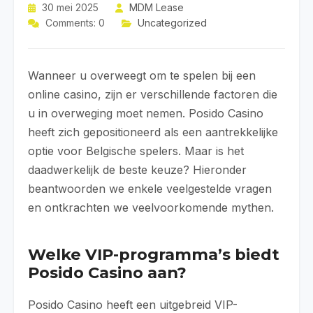
30 mei 2025
MDM Lease
Comments: 0
Uncategorized
Wanneer u overweegt om te spelen bij een
online casino, zijn er verschillende factoren die
u in overweging moet nemen. Posido Casino
heeft zich gepositioneerd als een aantrekkelijke
optie voor Belgische spelers. Maar is het
daadwerkelijk de beste keuze? Hieronder
beantwoorden we enkele veelgestelde vragen
en ontkrachten we veelvoorkomende mythen.
Welke VIP-programma’s biedt
Posido Casino aan?
Posido Casino heeft een uitgebreid VIP-