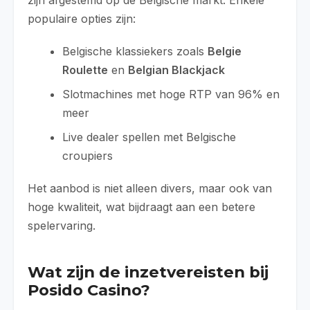
populaire opties zijn:
Belgische klassiekers zoals
Belgie
Roulette
en
Belgian Blackjack
Slotmachines met hoge RTP van 96% en
meer
Live dealer spellen met Belgische
croupiers
Het aanbod is niet alleen divers, maar ook van
hoge kwaliteit, wat bijdraagt aan een betere
spelervaring.
Wat zijn de inzetvereisten bij
Posido Casino?