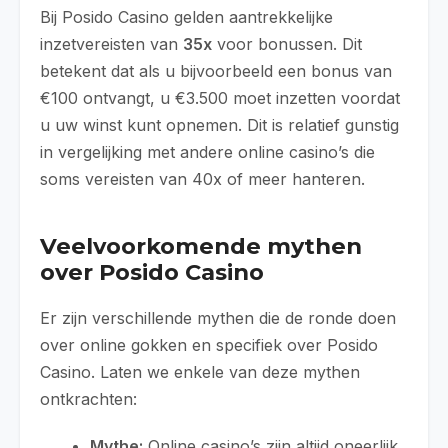
Bij Posido Casino gelden aantrekkelijke
inzetvereisten van
35x
voor bonussen. Dit
betekent dat als u bijvoorbeeld een bonus van
€100 ontvangt, u €3.500 moet inzetten voordat
u uw winst kunt opnemen. Dit is relatief gunstig
in vergelijking met andere online casino’s die
soms vereisten van 40x of meer hanteren.
Veelvoorkomende mythen
over Posido Casino
Er zijn verschillende mythen die de ronde doen
over online gokken en specifiek over Posido
Casino. Laten we enkele van deze mythen
ontkrachten:
Mythe:
Online casino’s zijn altijd oneerlijk.