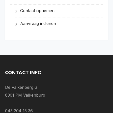
Contact opnemen
Aanvraag indienen
CONTACT INFO
De Valkenberg 6
6301 PM Valkenburg
043 204 15 36