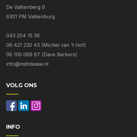
De Valkenberg 6
6301 PM Valkenburg
043 204 15 36
06 421 230 43 (Michiel van ’t Hof)
06 105 089 87 (Dave Berkers)
info@mdmlease.nl
VOLG ONS
INFO