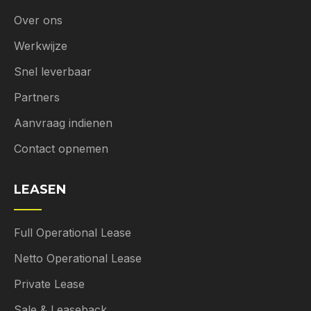
Over ons
Werkwijze
Snel leverbaar
Partners
Aanvraag indienen
Contact opnemen
LEASEN
Full Operational Lease
Netto Operational Lease
Private Lease
Sale & Leaseback