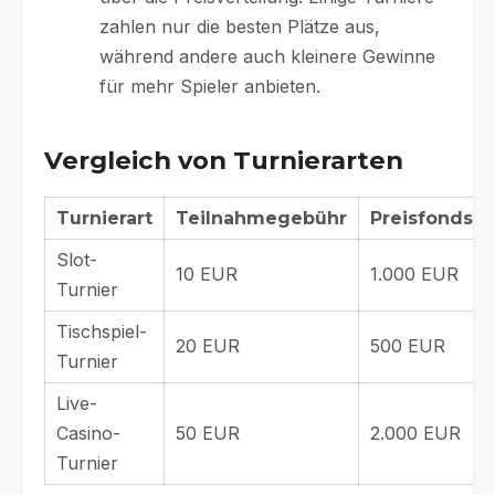
zahlen nur die besten Plätze aus,
während andere auch kleinere Gewinne
für mehr Spieler anbieten.
Vergleich von Turnierarten
Turnierart
Teilnahmegebühr
Preisfonds
Slot-
10 EUR
1.000 EUR
Turnier
Tischspiel-
20 EUR
500 EUR
Turnier
Live-
Casino-
50 EUR
2.000 EUR
Turnier