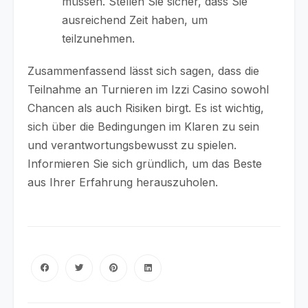
müssen. Stellen Sie sicher, dass Sie
ausreichend Zeit haben, um
teilzunehmen.
Zusammenfassend lässt sich sagen, dass die
Teilnahme an Turnieren im Izzi Casino sowohl
Chancen als auch Risiken birgt. Es ist wichtig,
sich über die Bedingungen im Klaren zu sein
und verantwortungsbewusst zu spielen.
Informieren Sie sich gründlich, um das Beste
aus Ihrer Erfahrung herauszuholen.