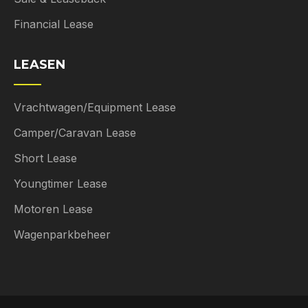
Financial Lease
LEASEN
Vrachtwagen/Equipment Lease
Camper/Caravan Lease
Short Lease
Youngtimer Lease
Motoren Lease
Wagenparkbeheer