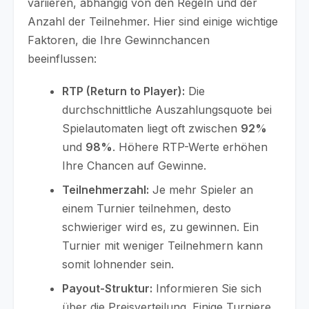
variieren, abhängig von den Regeln und der
Anzahl der Teilnehmer. Hier sind einige wichtige
Faktoren, die Ihre Gewinnchancen
beeinflussen:
RTP (Return to Player):
Die
durchschnittliche Auszahlungsquote bei
Spielautomaten liegt oft zwischen
92%
und
98%
. Höhere RTP-Werte erhöhen
Ihre Chancen auf Gewinne.
Teilnehmerzahl:
Je mehr Spieler an
einem Turnier teilnehmen, desto
schwieriger wird es, zu gewinnen. Ein
Turnier mit weniger Teilnehmern kann
somit lohnender sein.
Payout-Struktur:
Informieren Sie sich
über die Preisverteilung. Einige Turniere