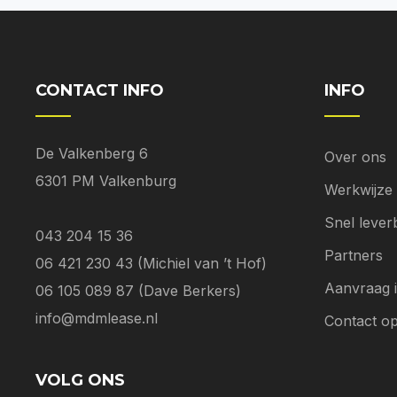
CONTACT INFO
INFO
De Valkenberg 6
Over ons
6301 PM Valkenburg
Werkwijze
Snel lever
043 204 15 36
Partners
06 421 230 43 (Michiel van ’t Hof)
Aanvraag 
06 105 089 87 (Dave Berkers)
info@mdmlease.nl
Contact o
VOLG ONS