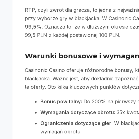
RTP, czyli zwrot dla gracza, to jedna z najważn
przy wyborze gry w blackjacka. W Casinonic Ca
99,5%
. Oznacza to, że w dłuższym okresie cz
99,5 PLN z każdej postawionej 100 PLN.
Warunki bonusowe i wymagani
Casinonic Casino oferuje różnorodne bonusy, 
blackjacka. Ważne jest, aby dokładnie zapozna
te oferty. Oto kilka kluczowych punktów dotyc
Bonus powitalny:
Do 200% na pierwszy d
Wymagania dotyczące obrotu:
35x kwota
Ograniczenia dotyczące gier:
W blackjac
wymagań obrotu.