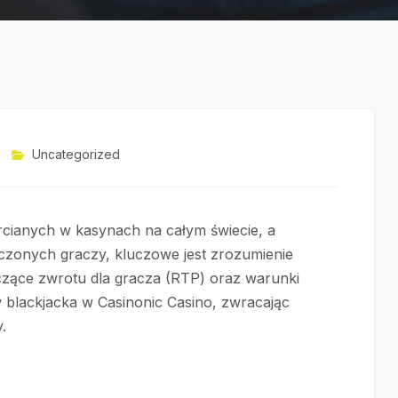
Uncategorized
arcianych w kasynach na całym świecie, a
adczonych graczy, kluczowe jest zrozumienie
yczące zwrotu dla gracza (RTP) oraz warunki
blackjacka w Casinonic Casino, zwracając
.