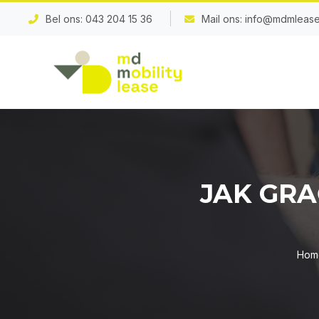
Bel ons:
043 204 15 36
Mail ons:
info@mdmlease
JAK GRA
Hom