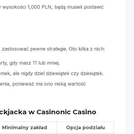
w wysokości 1,000 PLN, będą musieli postawić
astosować pewne strategie. Oto kilka z nich:
ty, gdy masz 11 lub mniej.
ek, ale nigdy dziel dziewiątek czy dziesiątek.
enia, ponieważ ma ono niską wartość
ckjacka w Casinonic Casino
Minimalny zakład
Opcja podziału