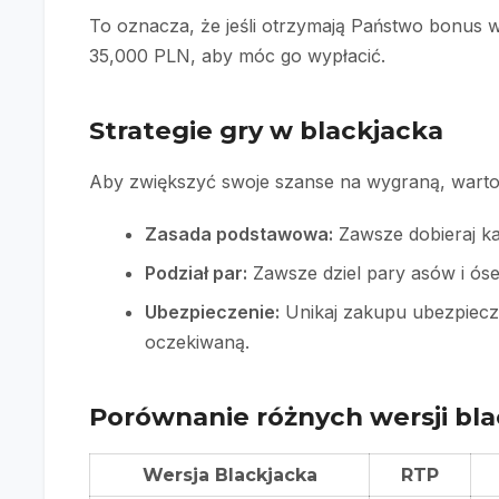
To oznacza, że jeśli otrzymają Państwo bonus 
35,000 PLN, aby móc go wypłacić.
Strategie gry w blackjacka
Aby zwiększyć swoje szanse na wygraną, warto z
Zasada podstawowa:
Zawsze dobieraj kar
Podział par:
Zawsze dziel pary asów i ósem
Ubezpieczenie:
Unikaj zakupu ubezpiecz
oczekiwaną.
Porównanie różnych wersji bla
Wersja Blackjacka
RTP