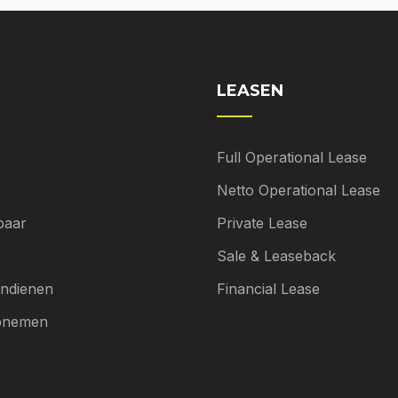
LEASEN
Full Operational Lease
Netto Operational Lease
baar
Private Lease
Sale & Leaseback
indienen
Financial Lease
pnemen