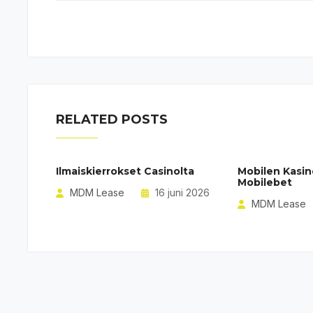
RELATED POSTS
Ilmaiskierrokset Casinolta
Mobilen Kasin
Mobilebet
MDM Lease
16 juni 2026
MDM Lease