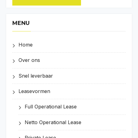
MENU
Home
Over ons
Snel leverbaar
Leasevormen
Full Operational Lease
Netto Operational Lease
Private Lease