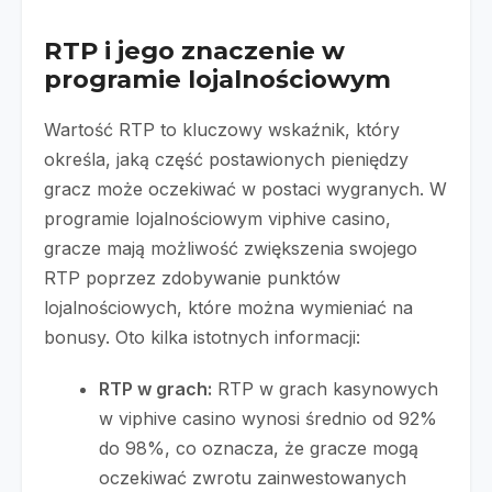
RTP i jego znaczenie w
programie lojalnościowym
Wartość RTP to kluczowy wskaźnik, który
określa, jaką część postawionych pieniędzy
gracz może oczekiwać w postaci wygranych. W
programie lojalnościowym viphive casino,
gracze mają możliwość zwiększenia swojego
RTP poprzez zdobywanie punktów
lojalnościowych, które można wymieniać na
bonusy. Oto kilka istotnych informacji:
RTP w grach:
RTP w grach kasynowych
w viphive casino wynosi średnio od 92%
do 98%, co oznacza, że gracze mogą
oczekiwać zwrotu zainwestowanych