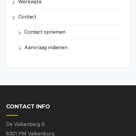
Werkwijze
Contact
Contact opnemen
Aanvraag indienen
CONTACT INFO
De Valkenberg 6
6301 PM Valkenburg