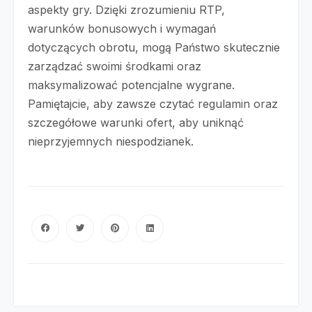
aspekty gry. Dzięki zrozumieniu RTP,
warunków bonusowych i wymagań
dotyczących obrotu, mogą Państwo skutecznie
zarządzać swoimi środkami oraz
maksymalizować potencjalne wygrane.
Pamiętajcie, aby zawsze czytać regulamin oraz
szczegółowe warunki ofert, aby uniknąć
nieprzyjemnych niespodzianek.