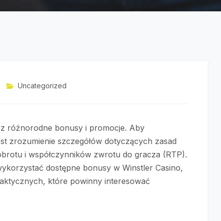
Uncategorized
ez różnorodne bonusy i promocje. Aby
est zrozumienie szczegółów dotyczących zasad
rotu i współczynników zwrotu do gracza (RTP).
 wykorzystać dostępne bonusy w Winstler Casino,
raktycznych, które powinny interesować