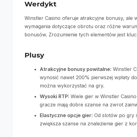
Werdykt
Winstler Casino oferuje atrakcyjne bonusy, al
wymagania dotyczące obrotu oraz różne warun
bonusów. Zrozumienie tych elementów jest kluc
Plusy
Atrakcyjne bonusy powitalne:
Winstler C
wynosić nawet 200% pierwszej wpłaty do
można wykorzystać na gry.
Wysoki RTP:
Wiele gier w Winstler Casin
gracze mają dobre szanse na zwrot zai
Elastyczne opcje gier:
Od slotów po gry s
zwiększa szanse na znalezienie gier z k