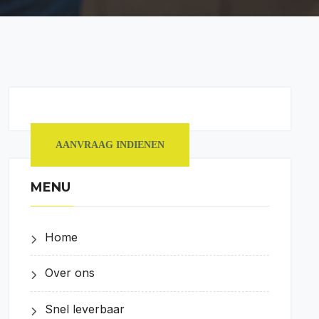
AANVRAAG INDIENEN
MENU
Home
Over ons
Snel leverbaar