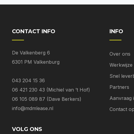
CONTACT INFO
INFO
De Valkenberg 6
Over ons
6301 PM Valkenburg
Werkwijze
Snel lever
043 204 15 36
Partners
06 421 230 43 (Michiel van ’t Hof)
Aanvraag 
06 105 089 87 (Dave Berkers)
info@mdmlease.nl
Contact o
VOLG ONS