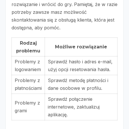
rozwiązanie i wrócić do gry. Pamiętaj, że w razie
potrzeby zawsze masz możliwość
skontaktowania się z obsługą klienta, która jest
dostępna, aby pomóc.
Rodzaj
Możliwe rozwiązanie
problemu
Problemy z
Sprawdź hasło i adres e-mail,
logowaniem
użyj opcji resetowania hasła.
Problemy z
Sprawdź metodę płatności i
płatnościami
dane osobowe w profilu.
Sprawdź połączenie
Problemy z
internetowe, zaktualizuj
grami
aplikację.