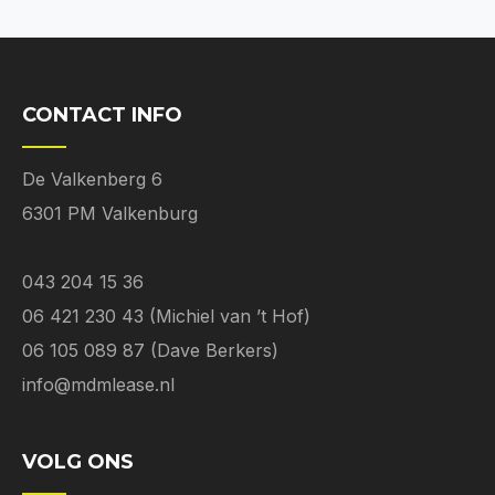
CONTACT INFO
De Valkenberg 6
6301 PM Valkenburg
043 204 15 36
06 421 230 43 (Michiel van ’t Hof)
06 105 089 87 (Dave Berkers)
info@mdmlease.nl
VOLG ONS