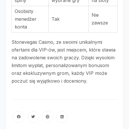
spiny
wybrane gry
na sloty
Osobisty
Nie
menedżer
Tak
zawsze
konta
Stonevegas Casino, ze swoimi unikalnymi
ofertami dla VIP-ów, jest miejscem, które stawia
na zadowolenie swoich graczy. Dzięki wysokim
limitom wypłat, personalizowanym bonusom
oraz ekskluzywnym grom, każdy VIP może
poczuć się wyjątkowo i doceniony.