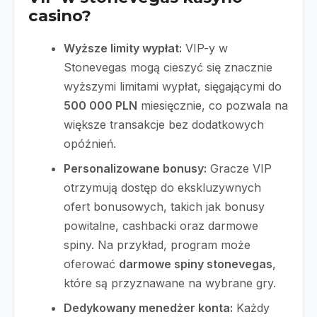
casino?
Wyższe limity wypłat:
VIP-y w
Stonevegas mogą cieszyć się znacznie
wyższymi limitami wypłat, sięgającymi do
500 000 PLN
miesięcznie, co pozwala na
większe transakcje bez dodatkowych
opóźnień.
Personalizowane bonusy:
Gracze VIP
otrzymują dostęp do ekskluzywnych
ofert bonusowych, takich jak bonusy
powitalne, cashbacki oraz darmowe
spiny. Na przykład, program może
oferować
darmowe spiny stonevegas
,
które są przyznawane na wybrane gry.
Dedykowany menedżer konta:
Każdy