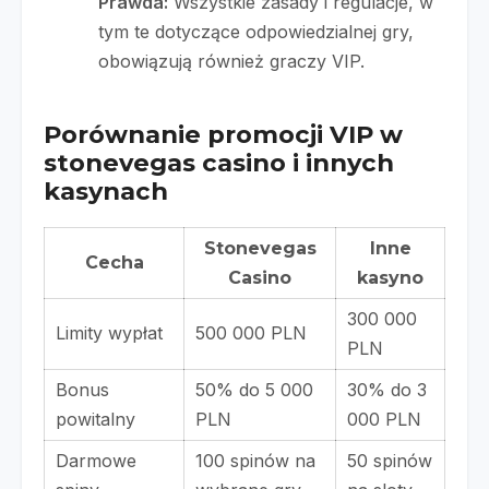
Prawda:
Wszystkie zasady i regulacje, w
tym te dotyczące odpowiedzialnej gry,
obowiązują również graczy VIP.
Porównanie promocji VIP w
stonevegas casino i innych
kasynach
Stonevegas
Inne
Cecha
Casino
kasyno
300 000
Limity wypłat
500 000 PLN
PLN
Bonus
50% do 5 000
30% do 3
powitalny
PLN
000 PLN
Darmowe
100 spinów na
50 spinów