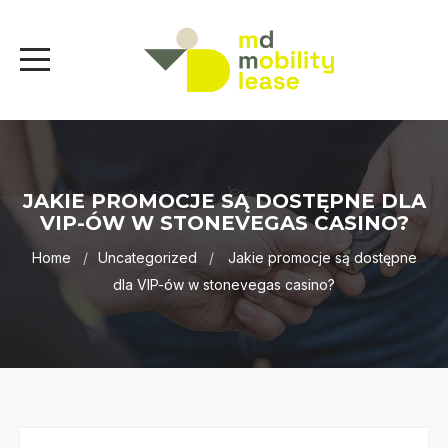
JAKIE PROMOCJE SĄ DOSTĘPNE DLA
VIP-ÓW W STONEVEGAS CASINO?
Home
Uncategorized
Jakie promocje są dostępne
dla VIP-ów w stonevegas casino?