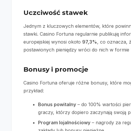
Uczciwość stawek
Jednym z kluczowych elementów, które powinn
stawki. Casino Fortuna regularnie publikuję inf
europejskiej wynosi około
97,3%
, co oznacza, 
postawionych pieniędzy wróci do nich w formie
Bonusy i promocje
Casino Fortuna oferuje różne bonusy, które mo
przykład:
Bonus powitalny
– do 100% wartości pie
graczy, którzy dopiero zaczynają swoją p
Program lojalnościowy
– nagrody za reg
zakłady lub bonusy pieniężne.