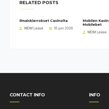
RELATED POSTS
Ilmaiskierrokset Casinolta
Mobilen Kasin
Mobilebet
MDM Lease
16 juni 2026
MDM Lease
CONTACT INFO
INFO