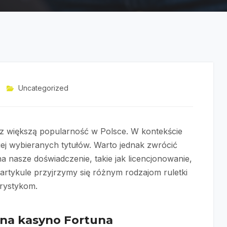
Uncategorized
az większą popularność w Polsce. W kontekście
iej wybieranych tytułów. Warto jednak zwrócić
 nasze doświadczenie, takie jak licencjonowanie,
rtykule przyjrzymy się różnym rodzajom ruletki
erystykom.
una kasyno
Fortuna