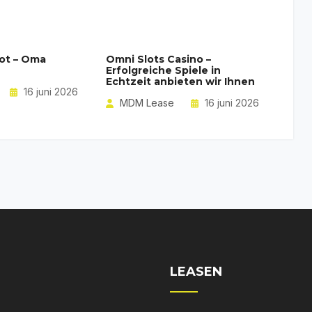
ot – Oma
Omni Slots Casino –
Erfolgreiche Spiele in
Echtzeit anbieten wir Ihnen
16 juni 2026
MDM Lease
16 juni 2026
LEASEN