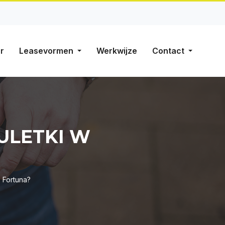
r
Leasevormen
Werkwijze
Contact
ULETKI W
 Fortuna?