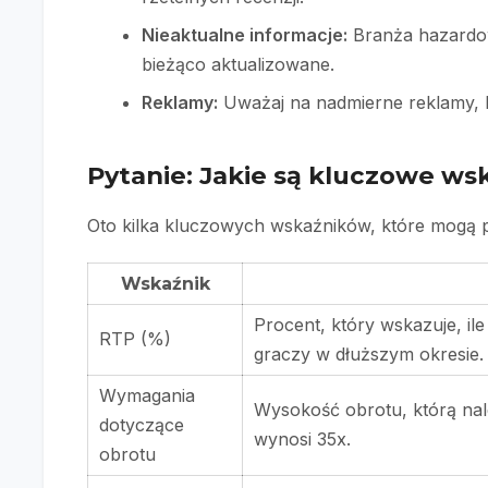
Nieaktualne informacje:
Branża hazardow
bieżąco aktualizowane.
Reklamy:
Uważaj na nadmierne reklamy, k
Pytanie: Jakie są kluczowe wsk
Oto kilka kluczowych wskaźników, które mogą 
Wskaźnik
Procent, który wskazuje, il
RTP (%)
graczy w dłuższym okresie.
Wymagania
Wysokość obrotu, którą nal
dotyczące
wynosi 35x.
obrotu