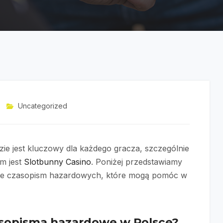
Uncategorized
ie jest kluczowy dla każdego gracza, szczególnie
m jest
Slotbunny Casino
. Poniżej przedstawiamy
ące czasopism hazardowych, które mogą pomóc w
zasopisma hazardowe w Polsce?