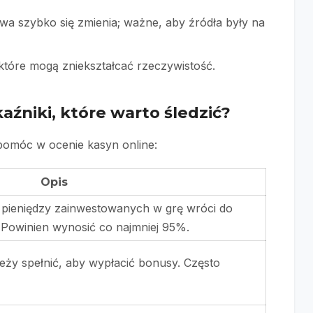
a szybko się zmienia; ważne, aby źródła były na
tóre mogą zniekształcać rzeczywistość.
aźniki, które warto śledzić?
pomóc w ocenie kasyn online:
Opis
e pieniędzy zainwestowanych w grę wróci do
 Powinien wynosić co najmniej 95%.
eży spełnić, aby wypłacić bonusy. Często