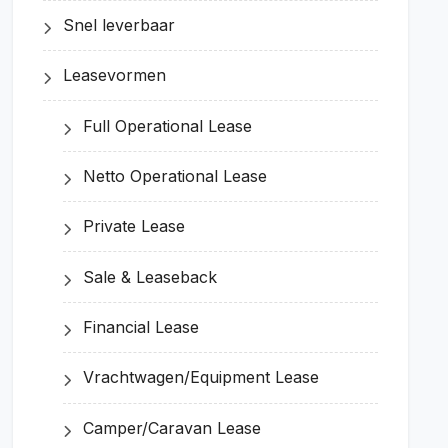
Snel leverbaar
Leasevormen
Full Operational Lease
Netto Operational Lease
Private Lease
Sale & Leaseback
Financial Lease
Vrachtwagen/Equipment Lease
Camper/Caravan Lease