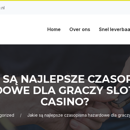
.nl
Home
Over ons
Snel leverbaa
E SĄ NAJLEPSZE CZASO
OWE DLA GRACZY SL
CASINO?
gorized
Jakie są najlepsze czasopisma hazardowe dla gracz