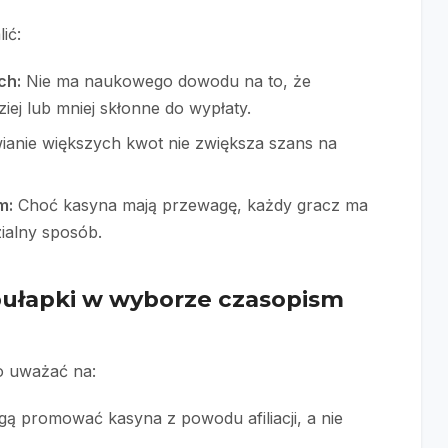
ić:
ch:
Nie ma naukowego dowodu na to, że
iej lub mniej skłonne do wypłaty.
ianie większych kwot nie zwiększa szans na
m:
Choć kasyna mają przewagę, każdy gracz ma
ialny sposób.
 pułapki w wyborze czasopism
 uważać na:
ą promować kasyna z powodu afiliacji, a nie