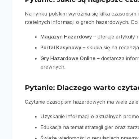
Na rynku polskim wyróżnia się kilka czasopism i
rzetelnych informacji o grach hazardowych. Do 
Magazyn Hazardowy
– oferuje artykuły n
Portal Kasynowy
– skupia się na recenzj
Gry Hazardowe Online
– dostarcza infor
prawnych.
Pytanie: Dlaczego warto czyt
Czytanie czasopism hazardowych ma wiele zalet
Uzyskanie informacji o aktualnych promo
Edukacja na temat strategii gier oraz zar
Świeże wiadomości o regulacjach prawnyc