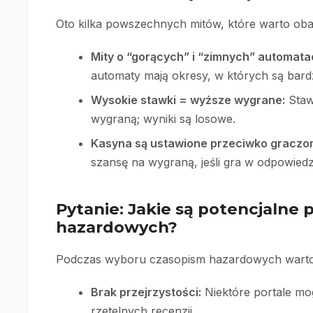
Oto kilka powszechnych mitów, które warto obal
Mity o “gorących” i “zimnych” automata
automaty mają okresy, w których są bardz
Wysokie stawki = wyższe wygrane:
Staw
wygraną; wyniki są losowe.
Kasyna są ustawione przeciwko graczo
szansę na wygraną, jeśli gra w odpowiedz
Pytanie: Jakie są potencjalne
hazardowych?
Podczas wyboru czasopism hazardowych warto
Brak przejrzystości:
Niektóre portale mog
rzetelnych recenzji.