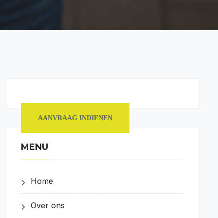
AANVRAAG INDIENEN
MENU
Home
Over ons