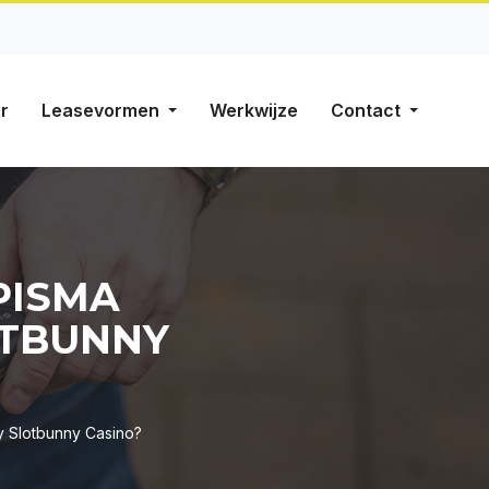
r
Leasevormen
Werkwijze
Contact
PISMA
OTBUNNY
y Slotbunny Casino?