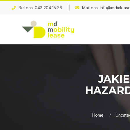
Bel ons:
043 204 15 36
Mail ons:
info@mdmlease
JAKI
HAZARD
Home
Uncate