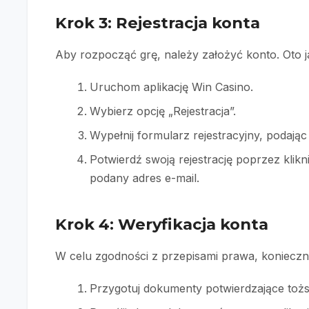
Krok 3: Rejestracja konta
Aby rozpocząć grę, należy założyć konto. Oto ja
Uruchom aplikację Win Casino.
Wybierz opcję „Rejestracja”.
Wypełnij formularz rejestracyjny, podają
Potwierdź swoją rejestrację poprzez klikn
podany adres e-mail.
Krok 4: Weryfikacja konta
W celu zgodności z przepisami prawa, konieczna
Przygotuj dokumenty potwierdzające tożs