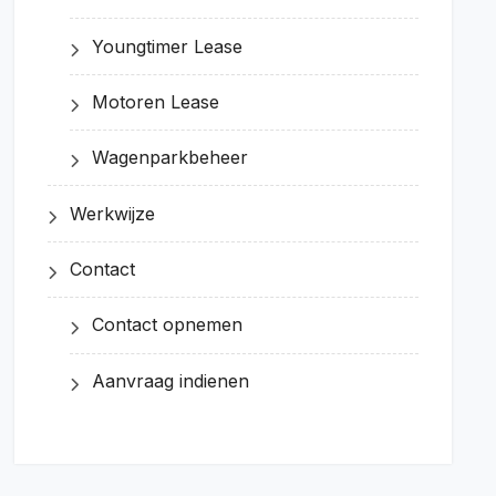
Youngtimer Lease
Motoren Lease
Wagenparkbeheer
Werkwijze
Contact
Contact opnemen
Aanvraag indienen