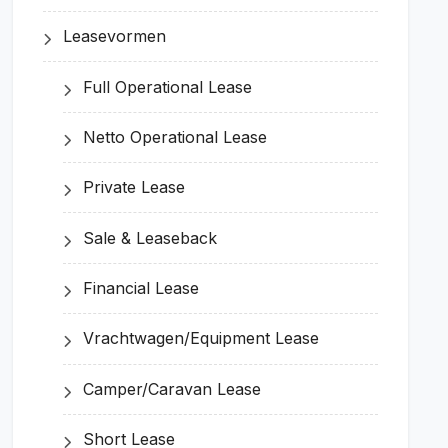
Leasevormen
Full Operational Lease
Netto Operational Lease
Private Lease
Sale & Leaseback
Financial Lease
Vrachtwagen/Equipment Lease
Camper/Caravan Lease
Short Lease