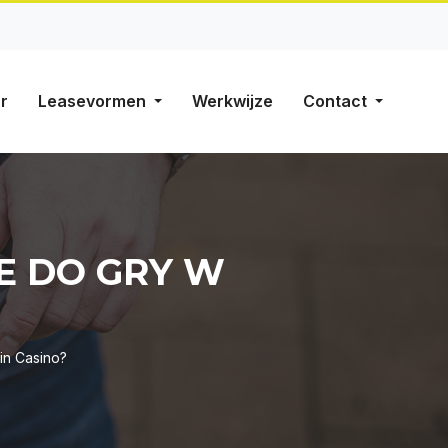
r
Leasevormen
Werkwijze
Contact
E DO GRY W
in Casino?