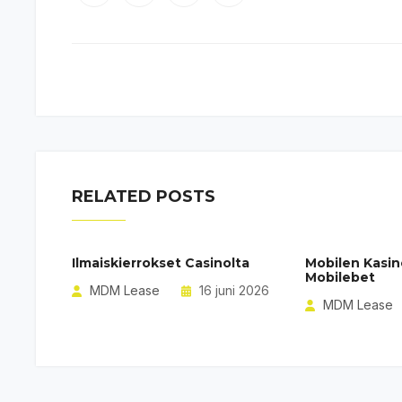
RELATED POSTS
Ilmaiskierrokset Casinolta
Mobilen Kasin
Mobilebet
MDM Lease
16 juni 2026
MDM Lease