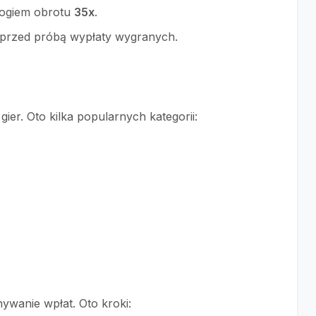
ogiem obrotu
35x
.
u przed próbą wypłaty wygranych.
ier. Oto kilka popularnych kategorii:
ywanie wpłat. Oto kroki: