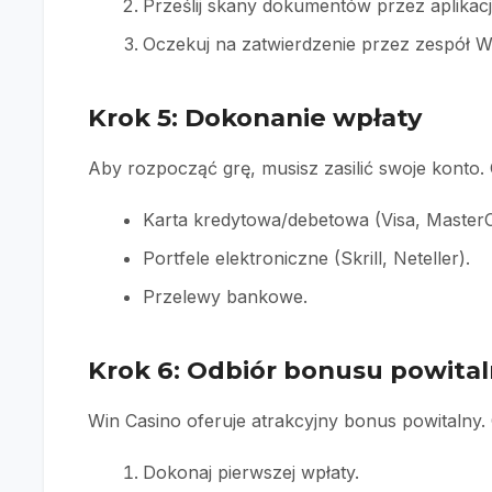
Prześlij skany dokumentów przez aplikacj
Oczekuj na zatwierdzenie przez zespół W
Krok 5: Dokonanie wpłaty
Aby rozpocząć grę, musisz zasilić swoje konto.
Karta kredytowa/debetowa (Visa, MasterC
Portfele elektroniczne (Skrill, Neteller).
Przelewy bankowe.
Krok 6: Odbiór bonusu powita
Win Casino oferuje atrakcyjny bonus powitalny. 
Dokonaj pierwszej wpłaty.