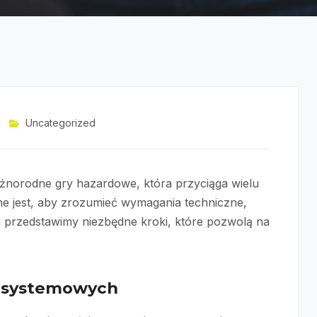
Uncategorized
óżnorodne gry hazardowe, która przyciąga wielu
ne jest, aby zrozumieć wymagania techniczne,
 przedstawimy niezbędne kroki, które pozwolą na
ń systemowych