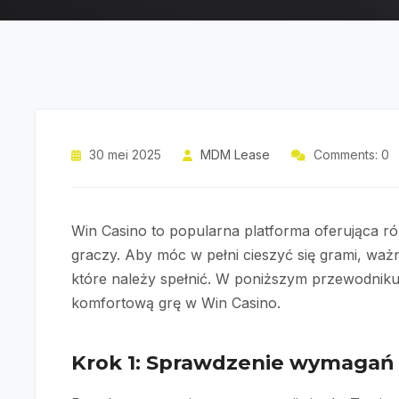
30 mei 2025
MDM Lease
Comments: 0
Win Casino to popularna platforma oferująca r
graczy. Aby móc w pełni cieszyć się grami, waż
które należy spełnić. W poniższym przewodniku
komfortową grę w Win Casino.
Krok 1: Sprawdzenie wymaga