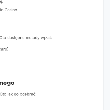
ę.
in Casino.
 Oto dostępne metody wpłat:
ard).
lnego
Oto jak go odebrać: