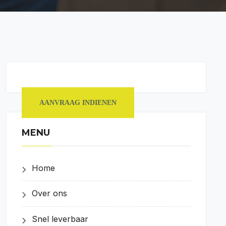
AANVRAAG INDIENEN
MENU
Home
Over ons
Snel leverbaar