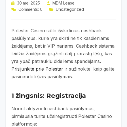
30 mei 2025
MDM Lease
Comments: 0
Uncategorized
Polestar Casino siūlo išskirtinius cashback
pasiūlymus, kurie yra skirti ne tik kasdieniams
žaidėjams, bet ir VIP nariams. Cashback sistema
leidžia žaidėjams grąžinti dalį prarastų lėšų, kas
yra ypač patrauklu dideliems spendėjams.
Prisijunkite prie Polestar
ir sužinokite, kaip galite
pasinaudoti šiais pasiūlymais.
1 žingsnis: Registracija
Norint aktyvuoti cashback pasiūlymus,
pirmiausia turite užsiregistruoti Polestar Casino
platformoje: