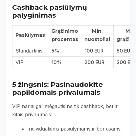
Cashback pasiūlymų
palyginimas
Grąžinimo
Min.
Max
Pasiūlymas
procentas
nuostoliai
grąžin
Standartinis
5%
100 EUR
50 EUR
VIP
10%
200 EUR
200 EU
5 žingsnis: Pasinaudokite
papildomais privalumais
VIP nariai gali mėgautis ne tik cashback, bet ir
kitais privalumais:
Individualiems pasiūlymams ir bonusams.