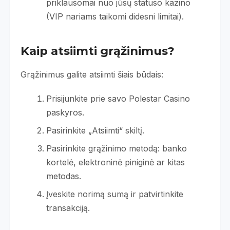
priklausomai nuo jūsų statuso kazino
(VIP nariams taikomi didesni limitai).
Kaip atsiimti grąžinimus?
Grąžinimus galite atsiimti šiais būdais:
Prisijunkite prie savo Polestar Casino
paskyros.
Pasirinkite „Atsiimti“ skiltį.
Pasirinkite grąžinimo metodą: banko
kortelė, elektroninė piniginė ar kitas
metodas.
Įveskite norimą sumą ir patvirtinkite
transakciją.