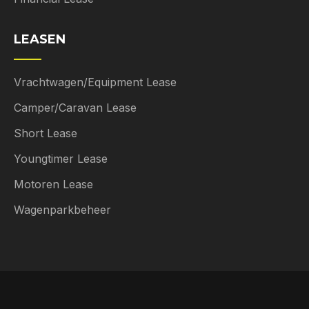
LEASEN
Vrachtwagen/Equipment Lease
Camper/Caravan Lease
Short Lease
Youngtimer Lease
Motoren Lease
Wagenparkbeheer