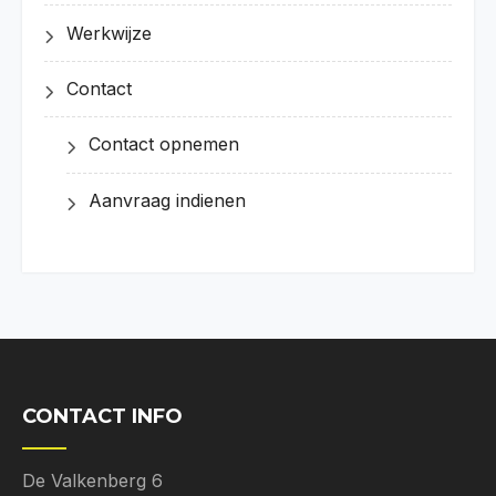
Werkwijze
Contact
Contact opnemen
Aanvraag indienen
CONTACT INFO
De Valkenberg 6