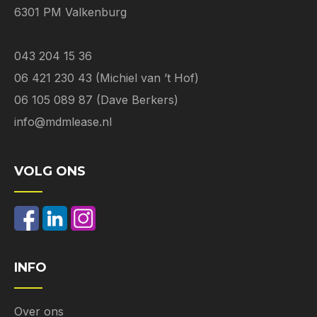
6301 PM Valkenburg
043 204 15 36
06 421 230 43 (Michiel van ’t Hof)
06 105 089 87 (Dave Berkers)
info@mdmlease.nl
VOLG ONS
INFO
Over ons