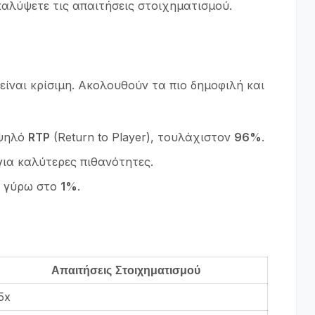
 καλύψετε τις απαιτήσεις στοιχηματισμού.
είναι κρίσιμη. Ακολουθούν τα πιο δημοφιλή και
υψηλό
RTP
(Return to Player), τουλάχιστον
96%
.
για καλύτερες πιθανότητες.
, γύρω στο
1%
.
Απαιτήσεις Στοιχηματισμού
5x