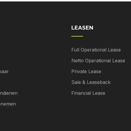
LEASEN
Full Operational Lease
Netto Operational Lease
baar
Private Lease
Sale & Leaseback
indienen
Financial Lease
pnemen