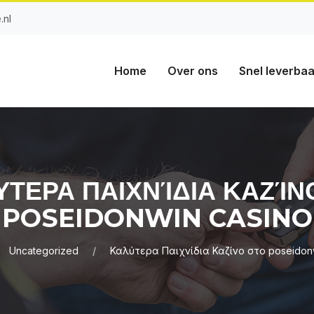
.nl
Home
Over ons
Snel leverbaa
ΤΕΡΑ ΠΑΙΧΝΊΔΙΑ ΚΑΖΊΝ
POSEIDONWIN CASINO
Uncategorized
Καλύτερα Παιχνίδια Καζίνο στο poseidonw