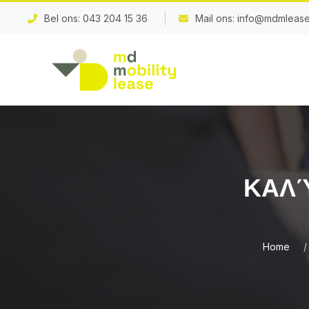
Bel ons:
043 204 15 36
Mail ons:
info@mdmlease
ΚΑΛΎ
Home