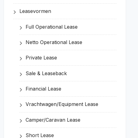
Leasevormen
Full Operational Lease
Netto Operational Lease
Private Lease
Sale & Leaseback
Financial Lease
Vrachtwagen/Equipment Lease
Camper/Caravan Lease
Short Lease