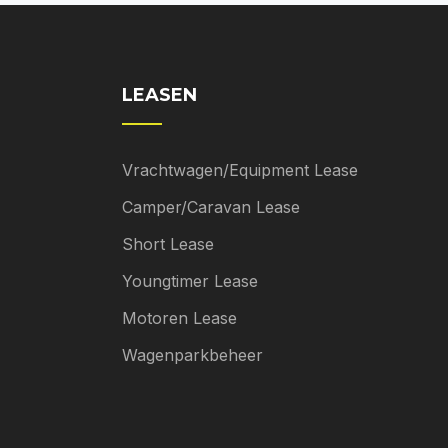
LEASEN
Vrachtwagen/Equipment Lease
Camper/Caravan Lease
Short Lease
Youngtimer Lease
Motoren Lease
Wagenparkbeheer