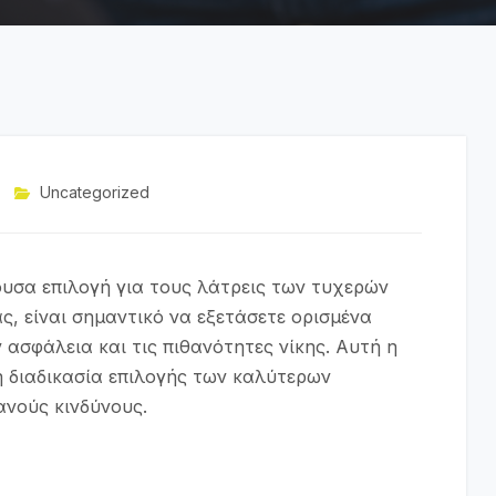
Uncategorized
ουσα επιλογή για τους λάτρεις των τυχερών
ας, είναι σημαντικό να εξετάσετε ορισμένα
 ασφάλεια και τις πιθανότητες νίκης. Αυτή η
 διαδικασία επιλογής των καλύτερων
ανούς κινδύνους.