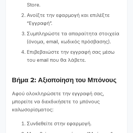
Store.
Ανοίξτε την εφαρμογή και επιλέξτε
“Εγγραφή”.
Συμπληρώστε τα απαραίτητα στοιχεία
(όνομα, email, κωδικός πρόσβασης).
Επιβεβαιώστε την εγγραφή σας μέσω
του email που θα λάβετε.
Βήμα 2: Αξιοποίηση του Μπόνους
Αφού ολοκληρώσετε την εγγραφή σας,
μπορείτε να διεκδικήσετε το μπόνους
καλωσορίσματος:
Συνδεθείτε στην εφαρμογή.