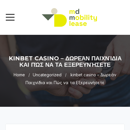
KINBET CASINO – ΔΩΡΕΆΝ ΠΑΙΧΝΊΔΙΑ
ΚΑΙ ΠΏΣ ΝΑ ΤΑ ΕΞΕΡΕΥΝΉΣΕΤΕ
Home
Uncategorized
kinbet casino – Δωρεάν
Παιχνίδια και Πώς να τα Εξερευνήσετε