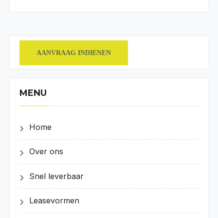
AANVRAAG INDIENEN
MENU
Home
Over ons
Snel leverbaar
Leasevormen