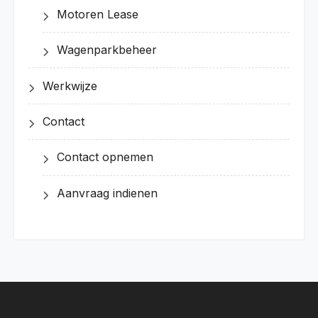
Motoren Lease
Wagenparkbeheer
Werkwijze
Contact
Contact opnemen
Aanvraag indienen