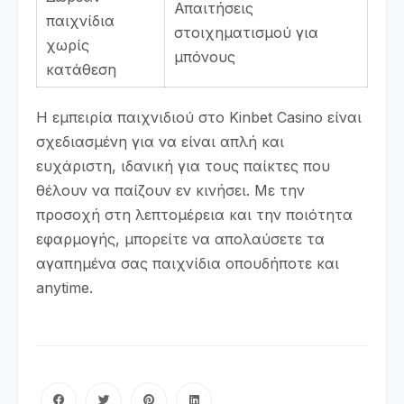
Απαιτήσεις
παιχνίδια
στοιχηματισμού για
χωρίς
μπόνους
κατάθεση
Η εμπειρία παιχνιδιού στο Kinbet Casino είναι
σχεδιασμένη για να είναι απλή και
ευχάριστη, ιδανική για τους παίκτες που
θέλουν να παίζουν εν κινήσει. Με την
προσοχή στη λεπτομέρεια και την ποιότητα
εφαρμογής, μπορείτε να απολαύσετε τα
αγαπημένα σας παιχνίδια οπουδήποτε και
anytime.