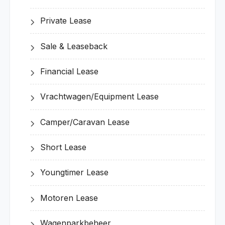
Private Lease
Sale & Leaseback
Financial Lease
Vrachtwagen/Equipment Lease
Camper/Caravan Lease
Short Lease
Youngtimer Lease
Motoren Lease
Wagenparkbeheer