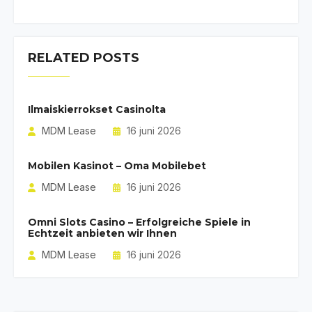
RELATED POSTS
Ilmaiskierrokset Casinolta
MDM Lease
16 juni 2026
Mobilen Kasinot – Oma Mobilebet
MDM Lease
16 juni 2026
Omni Slots Casino – Erfolgreiche Spiele in
Echtzeit anbieten wir Ihnen
MDM Lease
16 juni 2026