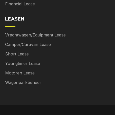
Financial Lease
LEASEN
Vrachtwagen/Equipment Lease
Camper/Caravan Lease
Short Lease
Youngtimer Lease
Motoren Lease
Wagenparkbeheer