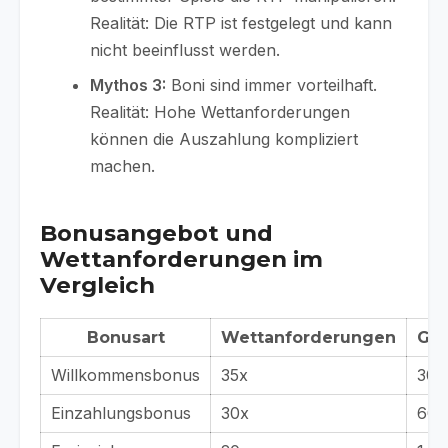
Realität: Die RTP ist festgelegt und kann
nicht beeinflusst werden.
Mythos 3:
Boni sind immer vorteilhaft.
Realität: Hohe Wettanforderungen
können die Auszahlung kompliziert
machen.
Bonusangebot und
Wettanforderungen im
Vergleich
Bonusart
Wettanforderungen
Gül
Willkommensbonus
35x
30 
Einzahlungsbonus
30x
60 