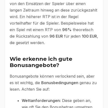
von den Einsätzen der Spieler über einen
langen Zeitraum hinweg an diese zurückgezahlt
wird. Ein höherer RTP ist in der Regel
vorteilhafter für die Spieler. Beispielsweise hat
ein Spiel mit einem RTP von
96%
theoretisch
die Rückzahlung von
96 EUR
für jeden
100 EUR
,
die gesetzt werden.
Wie erkenne ich gute
Bonusangebote?
Bonusangebote können verlockend sein, aber
es ist wichtig, die
Bonusbedingungen
genau zu
lesen. Achten Sie auf:
Wettanforderungen:
Diese geben an,
wie oft Sie den Bonusbetrag umsetzen