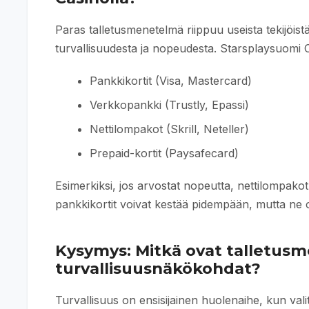
Paras talletusmenetelmä riippuu useista tekijöist
turvallisuudesta ja nopeudesta. Starsplaysuomi 
Pankkikortit (Visa, Mastercard)
Verkkopankki (Trustly, Epassi)
Nettilompakot (Skrill, Neteller)
Prepaid-kortit (Paysafecard)
Esimerkiksi, jos arvostat nopeutta, nettilompakot 
pankkikortit voivat kestää pidempään, mutta ne o
Kysymys: Mitkä ovat talletus
turvallisuusnäkökohdat?
Turvallisuus on ensisijainen huolenaihe, kun val