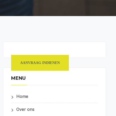
AANVRAAG INDIENEN
MENU
Home
Over ons