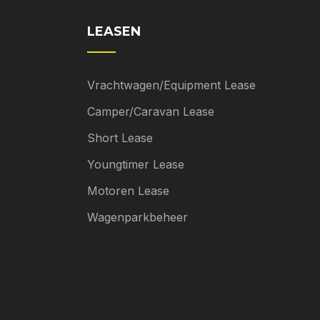
LEASEN
Vrachtwagen/Equipment Lease
Camper/Caravan Lease
Short Lease
Youngtimer Lease
Motoren Lease
Wagenparkbeheer