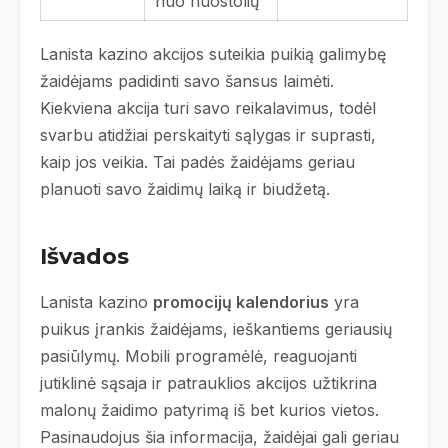
nuo nuostolių
Lanista kazino akcijos suteikia puikią galimybę
žaidėjams padidinti savo šansus laimėti.
Kiekviena akcija turi savo reikalavimus, todėl
svarbu atidžiai perskaityti sąlygas ir suprasti,
kaip jos veikia. Tai padės žaidėjams geriau
planuoti savo žaidimų laiką ir biudžetą.
Išvados
Lanista kazino
promocijų kalendorius
yra
puikus įrankis žaidėjams, ieškantiems geriausių
pasiūlymų. Mobili programėlė, reaguojanti
jutiklinė sąsaja ir patrauklios akcijos užtikrina
malonų žaidimo patyrimą iš bet kurios vietos.
Pasinaudojus šia informacija, žaidėjai gali geriau