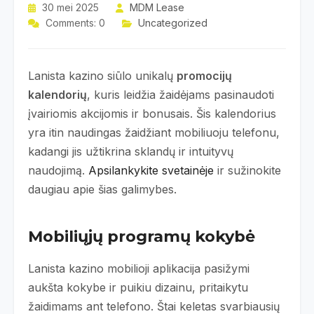
30 mei 2025
MDM Lease
Comments: 0
Uncategorized
Lanista kazino siūlo unikalų
promocijų
kalendorių
, kuris leidžia žaidėjams pasinaudoti
įvairiomis akcijomis ir bonusais. Šis kalendorius
yra itin naudingas žaidžiant mobiliuoju telefonu,
kadangi jis užtikrina sklandų ir intuityvų
naudojimą.
Apsilankykite svetainėje
ir sužinokite
daugiau apie šias galimybes.
Mobiliųjų programų kokybė
Lanista kazino mobilioji aplikacija pasižymi
aukšta kokybe ir puikiu dizainu, pritaikytu
žaidimams ant telefono. Štai keletas svarbiausių