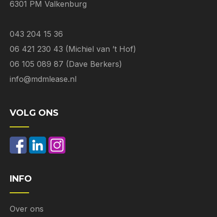
6301 PM Valkenburg
043 204 15 36
06 421 230 43 (Michiel van ’t Hof)
06 105 089 87 (Dave Berkers)
info@mdmlease.nl
VOLG ONS
INFO
Over ons