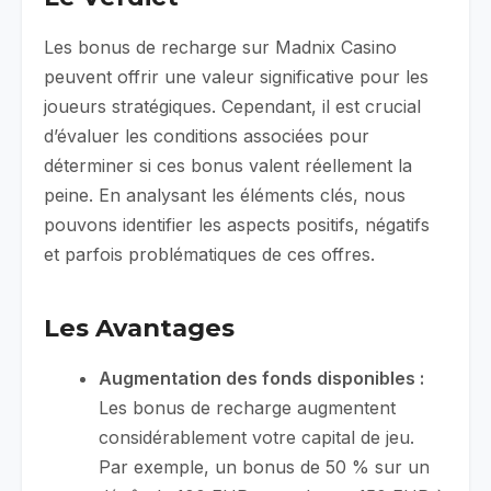
Les bonus de recharge sur Madnix Casino
peuvent offrir une valeur significative pour les
joueurs stratégiques. Cependant, il est crucial
d’évaluer les conditions associées pour
déterminer si ces bonus valent réellement la
peine. En analysant les éléments clés, nous
pouvons identifier les aspects positifs, négatifs
et parfois problématiques de ces offres.
Les Avantages
Augmentation des fonds disponibles :
Les bonus de recharge augmentent
considérablement votre capital de jeu.
Par exemple, un bonus de 50 % sur un