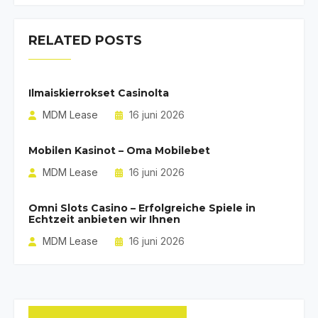
RELATED POSTS
Ilmaiskierrokset Casinolta
MDM Lease
16 juni 2026
Mobilen Kasinot – Oma Mobilebet
MDM Lease
16 juni 2026
Omni Slots Casino – Erfolgreiche Spiele in
Echtzeit anbieten wir Ihnen
MDM Lease
16 juni 2026