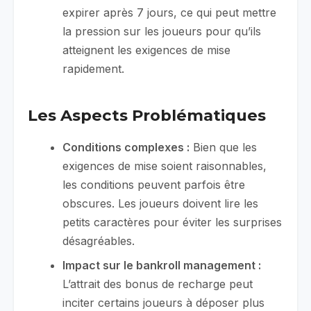
expirer après 7 jours, ce qui peut mettre
la pression sur les joueurs pour qu’ils
atteignent les exigences de mise
rapidement.
Les Aspects Problématiques
Conditions complexes :
Bien que les
exigences de mise soient raisonnables,
les conditions peuvent parfois être
obscures. Les joueurs doivent lire les
petits caractères pour éviter les surprises
désagréables.
Impact sur le bankroll management :
L’attrait des bonus de recharge peut
inciter certains joueurs à déposer plus