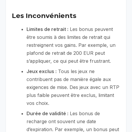
Les Inconvénients
Limites de retrait :
Les bonus peuvent
être soumis à des limites de retrait qui
restreignent vos gains. Par exemple, un
plafond de retrait de 200 EUR peut
s’appliquer, ce qui peut être frustrant.
Jeux exclus :
Tous les jeux ne
contribuent pas de manière égale aux
exigences de mise. Des jeux avec un RTP
plus faible peuvent être exclus, limitant
vos choix.
Durée de validité :
Les bonus de
recharge ont souvent une date
d’expiration. Par exemple, un bonus peut