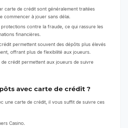
r carte de crédit sont généralement traitées
e commencer à jouer sans délai.
 protections contre la fraude, ce qui rassure les
mations financières.
crédit permettent souvent des dépôts plus élevés
t, offrant plus de flexibilité aux joueurs.
 de crédit permettent aux joueurs de suivre
ts avec carte de crédit ?
une carte de crédit, il vous suffit de suivre ces
ers Casino.