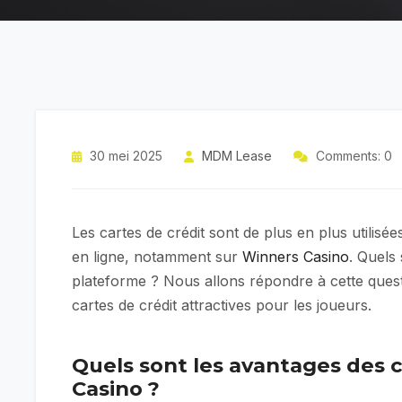
30 mei 2025
MDM Lease
Comments: 0
Les cartes de crédit sont de plus en plus utilisé
en ligne, notamment sur
Winners Casino
. Quels 
plateforme ? Nous allons répondre à cette quest
cartes de crédit attractives pour les joueurs.
Quels sont les avantages des c
Casino ?