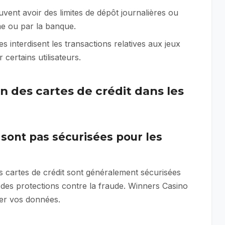
uvent avoir des limites de dépôt journalières ou
e ou par la banque.
 interdisent les transactions relatives aux jeux
certains utilisateurs.
on des cartes de crédit dans les
 sont pas sécurisées pour les
s cartes de crédit sont généralement sécurisées
 des protections contre la fraude. Winners Casino
ger vos données.