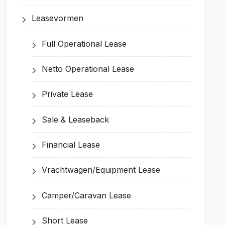
Leasevormen
Full Operational Lease
Netto Operational Lease
Private Lease
Sale & Leaseback
Financial Lease
Vrachtwagen/Equipment Lease
Camper/Caravan Lease
Short Lease