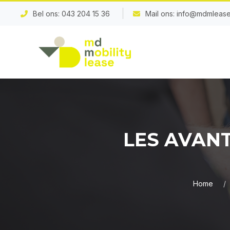
Bel ons:
043 204 15 36
Mail ons:
info@mdmlease
LES AVANT
Home