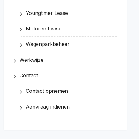
Youngtimer Lease
Motoren Lease
Wagenparkbeheer
Werkwijze
Contact
Contact opnemen
Aanvraag indienen