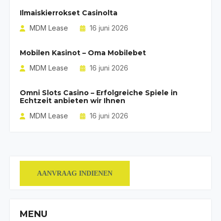
Ilmaiskierrokset Casinolta
MDM Lease
16 juni 2026
Mobilen Kasinot – Oma Mobilebet
MDM Lease
16 juni 2026
Omni Slots Casino – Erfolgreiche Spiele in
Echtzeit anbieten wir Ihnen
MDM Lease
16 juni 2026
AANVRAAG INDIENEN
MENU