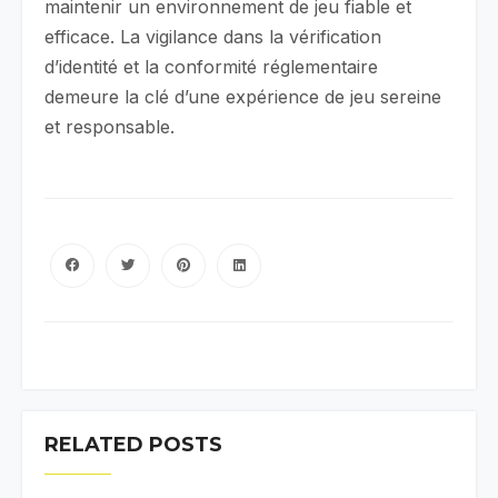
maintenir un environnement de jeu fiable et
efficace. La vigilance dans la vérification
d’identité et la conformité réglementaire
demeure la clé d’une expérience de jeu sereine
et responsable.
RELATED POSTS