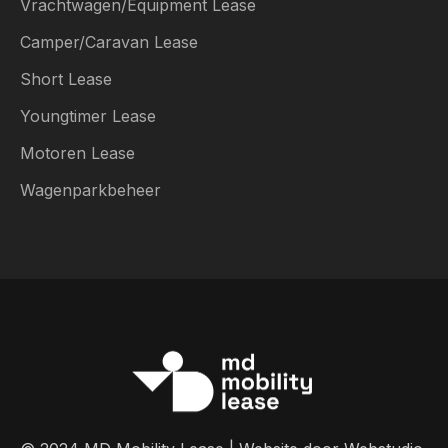
Vrachtwagen/Equipment Lease
Camper/Caravan Lease
Short Lease
Youngtimer Lease
Motoren Lease
Wagenparkbeheer