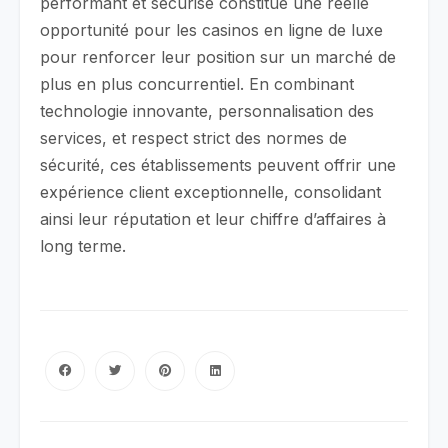
performant et sécurisé constitue une réelle
opportunité pour les casinos en ligne de luxe
pour renforcer leur position sur un marché de
plus en plus concurrentiel. En combinant
technologie innovante, personnalisation des
services, et respect strict des normes de
sécurité, ces établissements peuvent offrir une
expérience client exceptionnelle, consolidant
ainsi leur réputation et leur chiffre d’affaires à
long terme.