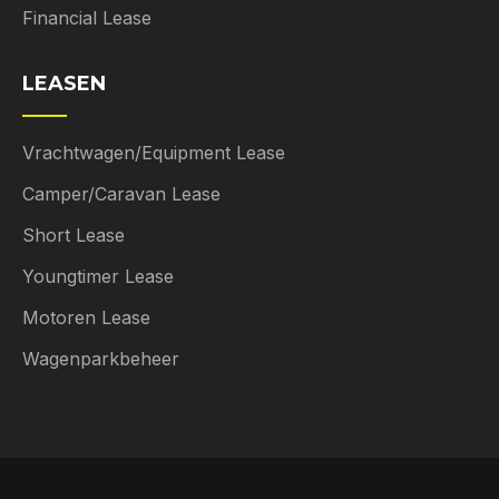
Financial Lease
LEASEN
Vrachtwagen/Equipment Lease
Camper/Caravan Lease
Short Lease
Youngtimer Lease
Motoren Lease
Wagenparkbeheer