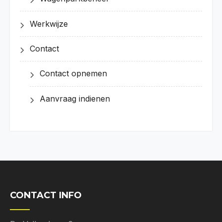
Werkwijze
Contact
Contact opnemen
Aanvraag indienen
CONTACT INFO