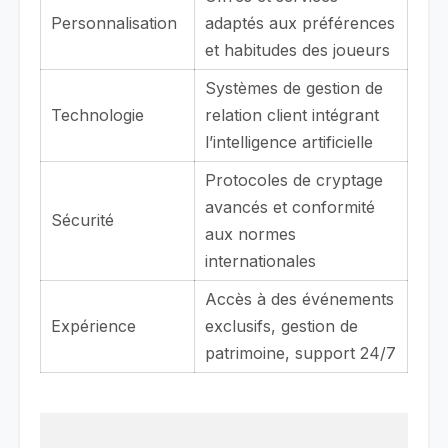
Personnalisation
adaptés aux préférences
et habitudes des joueurs
Systèmes de gestion de
Technologie
relation client intégrant
l’intelligence artificielle
Protocoles de cryptage
avancés et conformité
Sécurité
aux normes
internationales
Accès à des événements
Expérience
exclusifs, gestion de
patrimoine, support 24/7