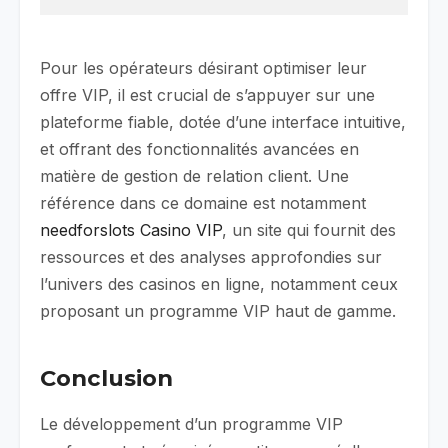
Pour les opérateurs désirant optimiser leur
offre VIP, il est crucial de s’appuyer sur une
plateforme fiable, dotée d’une interface intuitive,
et offrant des fonctionnalités avancées en
matière de gestion de relation client. Une
référence dans ce domaine est notamment
needforslots Casino VIP
, un site qui fournit des
ressources et des analyses approfondies sur
l’univers des casinos en ligne, notamment ceux
proposant un programme VIP haut de gamme.
Conclusion
Le développement d’un programme VIP