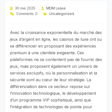
30 mei 2025
MDM Lease
Comments: 0
Uncategorized
Avec la croissance exponentielle du marché des
jeux d’argent en ligne, les casinos de luxe ont su
se différencier en proposant des expériences
premium à une clientèle exigeante. Ces
plateformes ne se contentent pas de fournir des
jeux, mais proposent également un univers de
services exclusifs, où la personnalisation et la
sécurité sont au cœur de leur stratégie. La
différenciation dans ce secteur repose sur
l’innovation technologique, le développement
d’un programme VIP sophistiqué, ainsi que
l’intégration de technologies de pointe pour