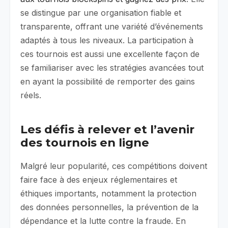
se distingue par une organisation fiable et
transparente, offrant une variété d’événements
adaptés à tous les niveaux. La participation à
ces tournois est aussi une excellente façon de
se familiariser avec les stratégies avancées tout
en ayant la possibilité de remporter des gains
réels.
Les défis à relever et l’avenir
des tournois en ligne
Malgré leur popularité, ces compétitions doivent
faire face à des enjeux réglementaires et
éthiques importants, notamment la protection
des données personnelles, la prévention de la
dépendance et la lutte contre la fraude. En