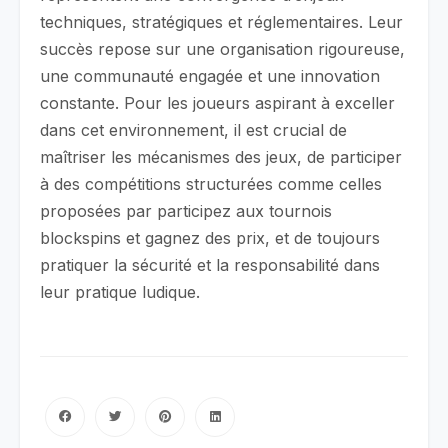
techniques, stratégiques et réglementaires. Leur
succès repose sur une organisation rigoureuse,
une communauté engagée et une innovation
constante. Pour les joueurs aspirant à exceller
dans cet environnement, il est crucial de
maîtriser les mécanismes des jeux, de participer
à des compétitions structurées comme celles
proposées par participez aux tournois
blockspins et gagnez des prix, et de toujours
pratiquer la sécurité et la responsabilité dans
leur pratique ludique.