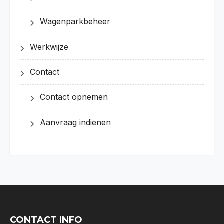
Wagenparkbeheer
Werkwijze
Contact
Contact opnemen
Aanvraag indienen
CONTACT INFO