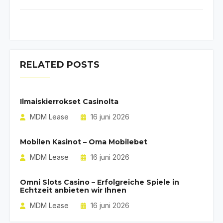
RELATED POSTS
Ilmaiskierrokset Casinolta
MDM Lease
16 juni 2026
Mobilen Kasinot – Oma Mobilebet
MDM Lease
16 juni 2026
Omni Slots Casino – Erfolgreiche Spiele in
Echtzeit anbieten wir Ihnen
MDM Lease
16 juni 2026