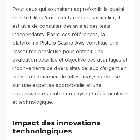
Pour ceux qui souhaitent approfondir la qualité
et la fiabilité d’une plateforme en particulier, il
est utile de consulter des avis et des tests
indépendants. Parmi ces références, la
plateforme
Pistolo Casino Avis
constitue une
ressource précieuse pour obtenir une
évaluation détaillée et objective des avantages et
inconvénients de divers sites de jeux d’argent en
ligne. La pertinence de telles analyses repose
sur une expertise approfondie et une
connaissance pointue du paysage réglementaire
et technologique.
Impact des innovations
technologiques