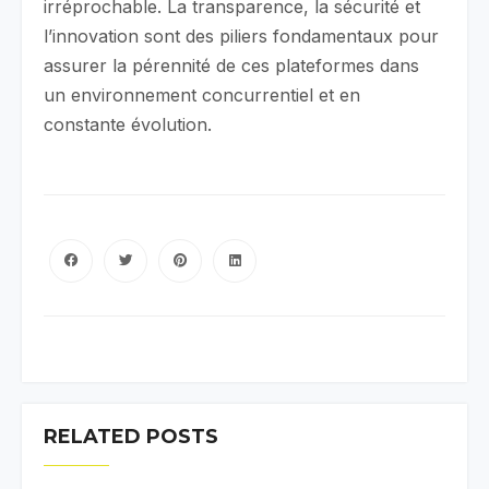
irréprochable. La transparence, la sécurité et
l’innovation sont des piliers fondamentaux pour
assurer la pérennité de ces plateformes dans
un environnement concurrentiel et en
constante évolution.
RELATED POSTS