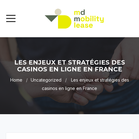
LES ENJEUX ET STRATÉGIES DES
CASINOS EN LIGNE EN FRANCE
Home
Uncategorized
Les enjeux et stratégies des
casinos en ligne en France