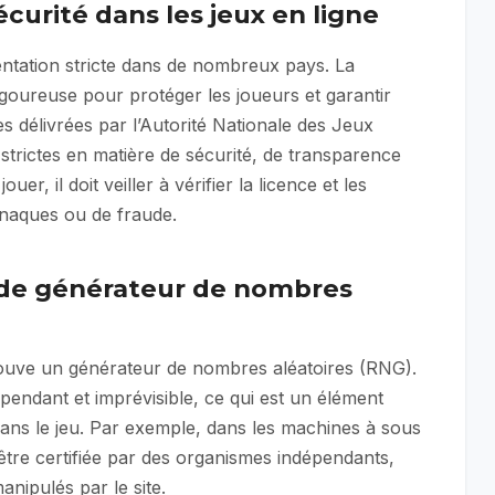
curité dans les jeux en ligne
ntation stricte dans de nombreux pays. La
igoureuse pour protéger les joueurs et garantir
ces délivrées par l’Autorité Nationale des Jeux
 strictes en matière de sécurité, de transparence
uer, il doit veiller à vérifier la licence et les
arnaques ou de fraude.
 de générateur de nombres
trouve un générateur de nombres aléatoires (RNG).
pendant et imprévisible, ce qui est un élément
ans le jeu. Par exemple, dans les machines à sous
t être certifiée par des organismes indépendants,
anipulés par le site.