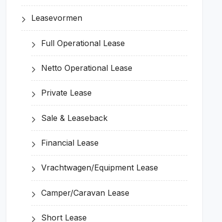
Leasevormen
Full Operational Lease
Netto Operational Lease
Private Lease
Sale & Leaseback
Financial Lease
Vrachtwagen/Equipment Lease
Camper/Caravan Lease
Short Lease