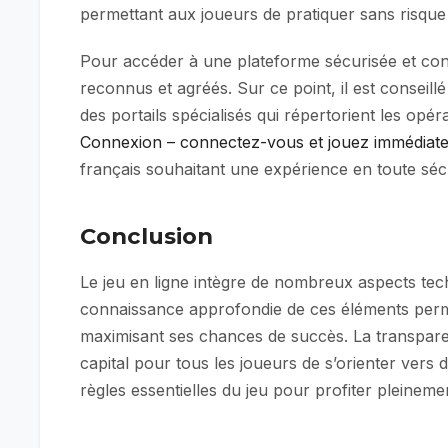
permettant aux joueurs de pratiquer sans risque 
Pour accéder à une plateforme sécurisée et confo
reconnus et agréés. Sur ce point, il est conseill
des portails spécialisés qui répertorient les op
Connexion – connectez-vous et jouez immédiat
français souhaitant une expérience en toute sécu
Conclusion
Le jeu en ligne intègre de nombreux aspects tech
connaissance approfondie de ces éléments perm
maximisant ses chances de succès. La transparen
capital pour tous les joueurs de s’orienter vers d
règles essentielles du jeu pour profiter pleineme