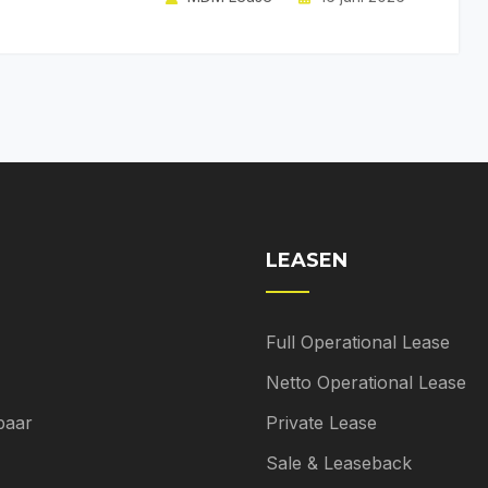
LEASEN
Full Operational Lease
Netto Operational Lease
baar
Private Lease
Sale & Leaseback