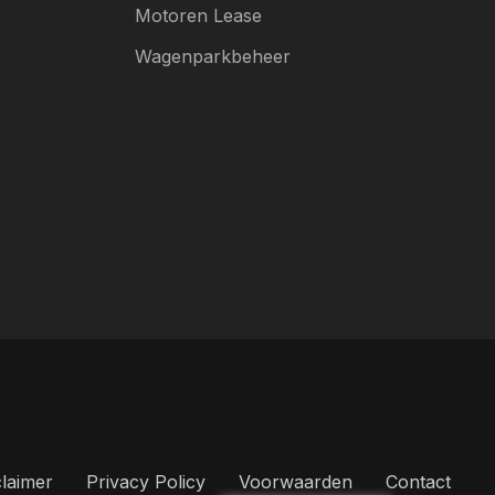
Motoren Lease
Wagenparkbeheer
claimer
Privacy Policy
Voorwaarden
Contact