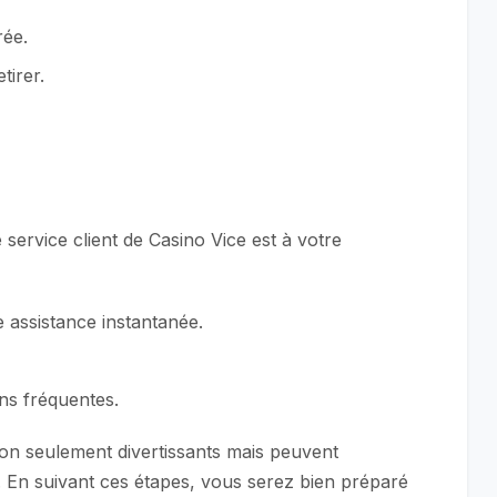
rée.
tirer.
service client de Casino Vice est à votre
 assistance instantanée.
ns fréquentes.
on seulement divertissants mais peuvent
 En suivant ces étapes, vous serez bien préparé