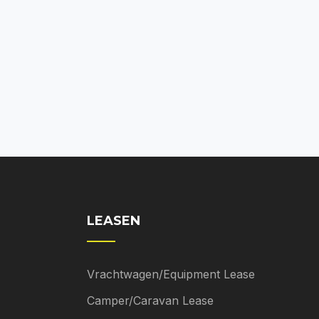
LEASEN
Vrachtwagen/Equipment Lease
Camper/Caravan Lease