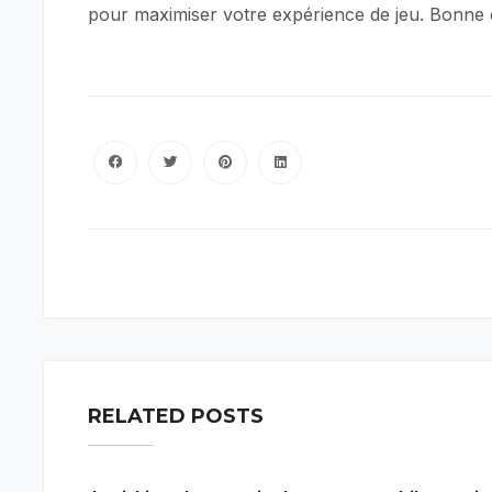
pour maximiser votre expérience de jeu. Bonne
RELATED POSTS