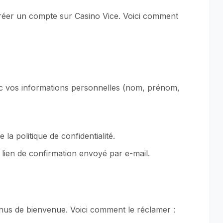
éer un compte sur Casino Vice. Voici comment
vec vos informations personnelles (nom, prénom,
la politique de confidentialité.
e lien de confirmation envoyé par e-mail.
onus de bienvenue. Voici comment le réclamer :