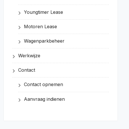
Youngtimer Lease
Motoren Lease
Wagenparkbeheer
Werkwijze
Contact
Contact opnemen
Aanvraag indienen