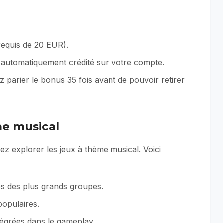
requis de 20 EUR).
automatiquement crédité sur votre compte.
ez parier le bonus 35 fois avant de pouvoir retirer
me musical
z explorer les jeux à thème musical. Voici
s des plus grands groupes.
populaires.
tégrées dans le gameplay.