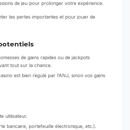
ssions de jeu pour prolonger votre expérience.
iter les pertes importantes et pour jouer de
potentiels
omesses de gains rapides ou de jackpots
ant tout sur la chance.
sino est bien régulé par l’ANJ, sinon vos gains
e utilisateur.
te bancaire, portefeuille électronique, etc.).