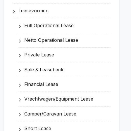
Leasevormen
Full Operational Lease
Netto Operational Lease
Private Lease
Sale & Leaseback
Financial Lease
Vrachtwagen/Equipment Lease
Camper/Caravan Lease
Short Lease