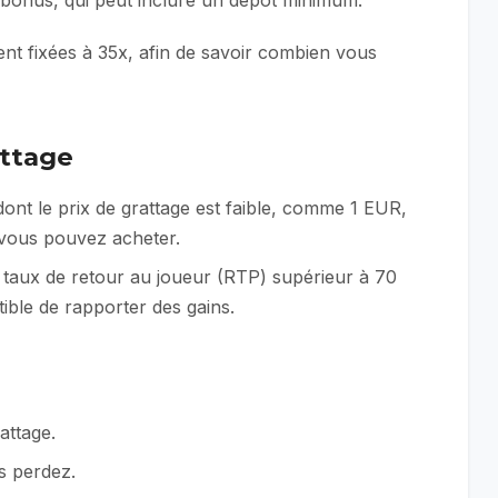
e bonus, qui peut inclure un dépôt minimum.
ent fixées à 35x, afin de savoir combien vous
attage
ont le prix de grattage est faible, comme 1 EUR,
 vous pouvez acheter.
taux de retour au joueur (RTP) supérieur à 70
tible de rapporter des gains.
attage.
s perdez.