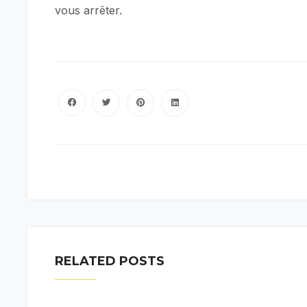
vous arrêter.
RELATED POSTS