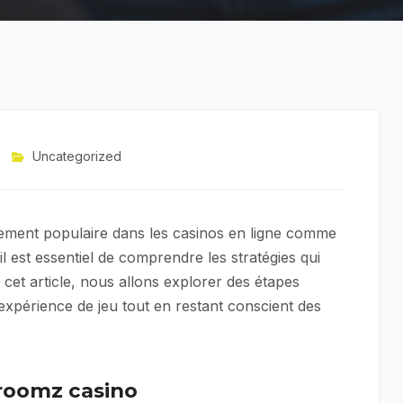
Uncategorized
sement populaire dans les casinos en ligne comme
l est essentiel de comprendre les stratégies qui
et article, nous allons explorer des étapes
expérience de jeu tout en restant conscient des
erroomz casino