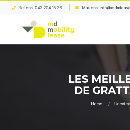
Bel ons:
043 204 15 36
Mail ons:
info@mdmlease
LES MEILL
DE GRATT
Home
Uncateg