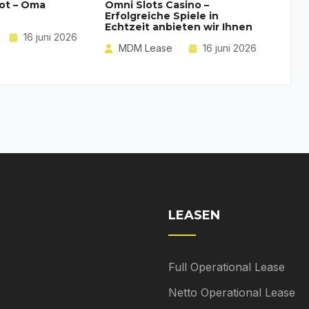
ot – Oma
Omni Slots Casino –
Erfolgreiche Spiele in
Echtzeit anbieten wir Ihnen
16 juni 2026
MDM Lease
16 juni 2026
LEASEN
Full Operational Lease
Netto Operational Lease