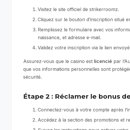
Visitez le site officiel de strikerroomz.
Cliquez sur le bouton d’inscription situé e
Remplissez le formulaire avec vos inform
naissance, et adresse e-mail.
Validez votre inscription via le lien envoy
Assurez-vous que le casino est
licencié
par l’A
que vos informations personnelles sont protégée
sécurité.
Étape 2 : Réclamer le bonus d
Connectez-vous à votre compte après l’in
Accédez à la section des promotions et 