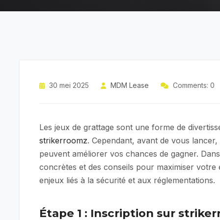
30 mei 2025
MDM Lease
Comments: 0
Les jeux de grattage sont une forme de divertis
strikerroomz
. Cependant, avant de vous lancer, i
peuvent améliorer vos chances de gagner. Dans c
concrètes et des conseils pour maximiser votre 
enjeux liés à la sécurité et aux réglementations.
Étape 1 : Inscription sur strik