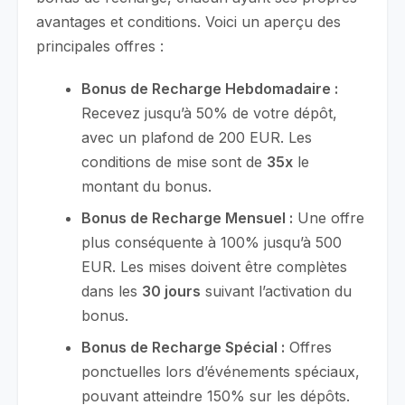
avantages et conditions. Voici un aperçu des
principales offres :
Bonus de Recharge Hebdomadaire :
Recevez jusqu’à 50% de votre dépôt,
avec un plafond de 200 EUR. Les
conditions de mise sont de
35x
le
montant du bonus.
Bonus de Recharge Mensuel :
Une offre
plus conséquente à 100% jusqu’à 500
EUR. Les mises doivent être complètes
dans les
30 jours
suivant l’activation du
bonus.
Bonus de Recharge Spécial :
Offres
ponctuelles lors d’événements spéciaux,
pouvant atteindre 150% sur les dépôts.