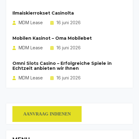
Ilmaiskierrokset Casinolta
MDM Lease
16 juni 2026
Mobilen Kasinot – Oma Mobilebet
MDM Lease
16 juni 2026
Omni Slots Casino – Erfolgreiche Spiele in
Echtzeit anbieten wir Ihnen
MDM Lease
16 juni 2026
AANVRAAG INDIENEN