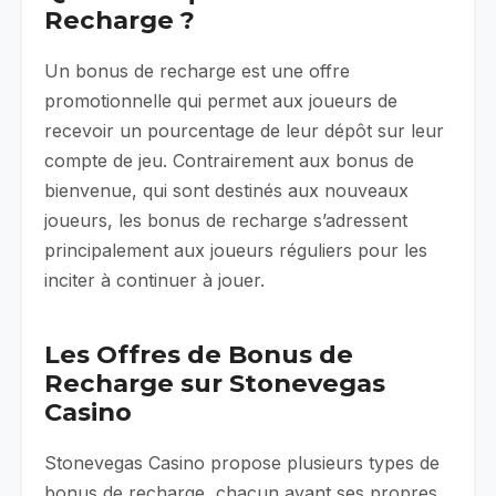
Recharge ?
Un bonus de recharge est une offre
promotionnelle qui permet aux joueurs de
recevoir un pourcentage de leur dépôt sur leur
compte de jeu. Contrairement aux bonus de
bienvenue, qui sont destinés aux nouveaux
joueurs, les bonus de recharge s’adressent
principalement aux joueurs réguliers pour les
inciter à continuer à jouer.
Les Offres de Bonus de
Recharge sur Stonevegas
Casino
Stonevegas Casino propose plusieurs types de
bonus de recharge, chacun ayant ses propres