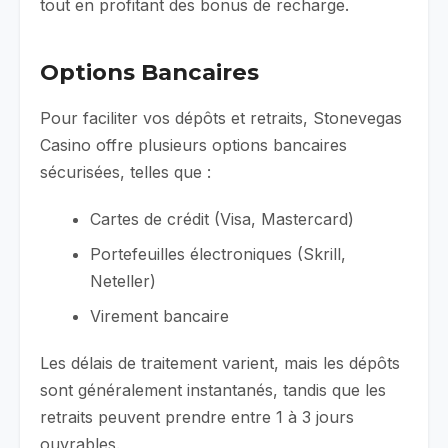
tout en profitant des bonus de recharge.
Options Bancaires
Pour faciliter vos dépôts et retraits, Stonevegas
Casino offre plusieurs options bancaires
sécurisées, telles que :
Cartes de crédit (Visa, Mastercard)
Portefeuilles électroniques (Skrill,
Neteller)
Virement bancaire
Les délais de traitement varient, mais les dépôts
sont généralement instantanés, tandis que les
retraits peuvent prendre entre 1 à 3 jours
ouvrables.