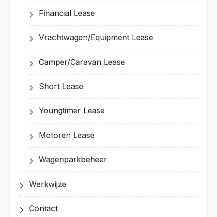
Financial Lease
Vrachtwagen/Equipment Lease
Camper/Caravan Lease
Short Lease
Youngtimer Lease
Motoren Lease
Wagenparkbeheer
Werkwijze
Contact