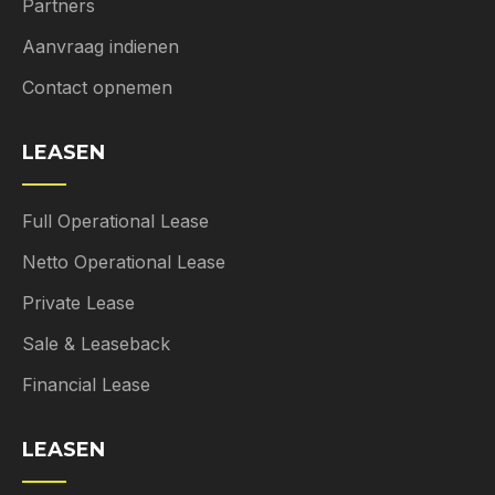
Partners
Aanvraag indienen
Contact opnemen
LEASEN
Full Operational Lease
Netto Operational Lease
Private Lease
Sale & Leaseback
Financial Lease
LEASEN