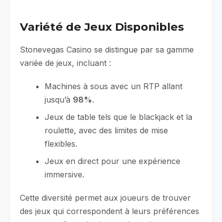
Variété de Jeux Disponibles
Stonevegas Casino se distingue par sa gamme
variée de jeux, incluant :
Machines à sous avec un RTP allant
jusqu’à
98%
.
Jeux de table tels que le blackjack et la
roulette, avec des limites de mise
flexibles.
Jeux en direct pour une expérience
immersive.
Cette diversité permet aux joueurs de trouver
des jeux qui correspondent à leurs préférences