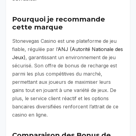
Pourquoi je recommande
cette marque
Stonevegas Casino est une plateforme de jeu
fiable, régulée par l’
ANJ (Autorité Nationale des
Jeux)
, garantissant un environnement de jeu
sécurisé. Son offre de bonus de recharge est
parmi les plus compétitives du marché,
permettant aux joueurs de maximiser leurs
gains tout en jouant à une variété de jeux. De
plus, le service client réactif et les options
bancaires diversifiées renforcent l’attrait de ce
casino en ligne.
Comparaison des Bonus de