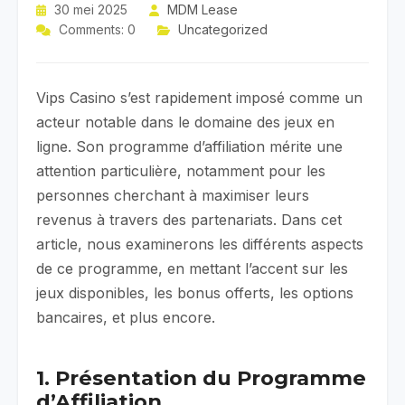
30 mei 2025
MDM Lease
Comments: 0
Uncategorized
Vips Casino s’est rapidement imposé comme un
acteur notable dans le domaine des jeux en
ligne. Son programme d’affiliation mérite une
attention particulière, notamment pour les
personnes cherchant à maximiser leurs
revenus à travers des partenariats. Dans cet
article, nous examinerons les différents aspects
de ce programme, en mettant l’accent sur les
jeux disponibles, les bonus offerts, les options
bancaires, et plus encore.
1. Présentation du Programme
d’Affiliation