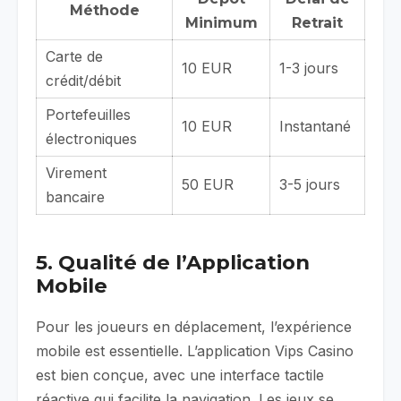
Méthode
Minimum
Retrait
Carte de
10 EUR
1-3 jours
crédit/débit
Portefeuilles
10 EUR
Instantané
électroniques
Virement
50 EUR
3-5 jours
bancaire
5. Qualité de l’Application
Mobile
Pour les joueurs en déplacement, l’expérience
mobile est essentielle. L’application Vips Casino
est bien conçue, avec une interface tactile
réactive qui facilite la navigation. Les jeux se