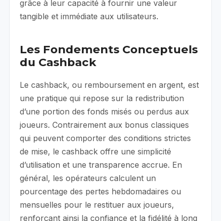
grâce à leur capacité à fournir une valeur
tangible et immédiate aux utilisateurs.
Les Fondements Conceptuels
du Cashback
Le cashback, ou remboursement en argent, est
une pratique qui repose sur la redistribution
d’une portion des fonds misés ou perdus aux
joueurs. Contrairement aux bonus classiques
qui peuvent comporter des conditions strictes
de mise, le cashback offre une simplicité
d’utilisation et une transparence accrue. En
général, les opérateurs calculent un
pourcentage des pertes hebdomadaires ou
mensuelles pour le restituer aux joueurs,
renforçant ainsi la confiance et la fidélité à long