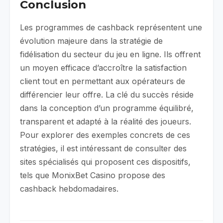
Conclusion
Les programmes de cashback représentent une
évolution majeure dans la stratégie de
fidélisation du secteur du jeu en ligne. Ils offrent
un moyen efficace d’accroître la satisfaction
client tout en permettant aux opérateurs de
différencier leur offre. La clé du succès réside
dans la conception d’un programme équilibré,
transparent et adapté à la réalité des joueurs.
Pour explorer des exemples concrets de ces
stratégies, il est intéressant de consulter des
sites spécialisés qui proposent ces dispositifs,
tels que MonixBet Casino propose des
cashback hebdomadaires.