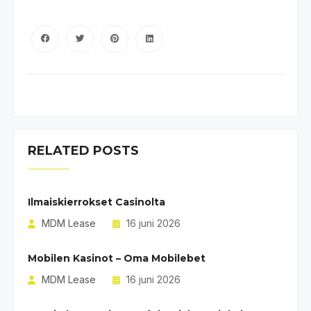
RELATED POSTS
Ilmaiskierrokset Casinolta
MDM Lease
16 juni 2026
Mobilen Kasinot – Oma Mobilebet
MDM Lease
16 juni 2026