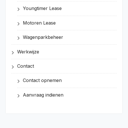
Youngtimer Lease
Motoren Lease
Wagenparkbeheer
Werkwijze
Contact
Contact opnemen
Aanvraag indienen