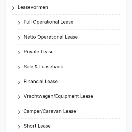
Leasevormen
Full Operational Lease
Netto Operational Lease
Private Lease
Sale & Leaseback
Financial Lease
Vrachtwagen/Equipment Lease
Camper/Caravan Lease
Short Lease