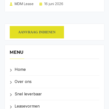
MDM Lease
16 juni 2026
AANVRAAG INDIENEN
MENU
Home
Over ons
Snel leverbaar
Leasevormen