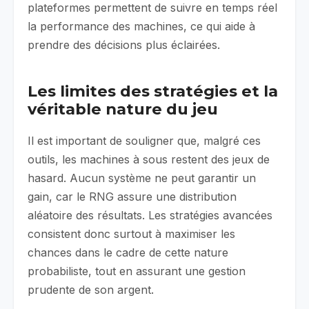
plateformes permettent de suivre en temps réel
la performance des machines, ce qui aide à
prendre des décisions plus éclairées.
Les limites des stratégies et la
véritable nature du jeu
Il est important de souligner que, malgré ces
outils, les machines à sous restent des jeux de
hasard. Aucun système ne peut garantir un
gain, car le RNG assure une distribution
aléatoire des résultats. Les stratégies avancées
consistent donc surtout à maximiser les
chances dans le cadre de cette nature
probabiliste, tout en assurant une gestion
prudente de son argent.