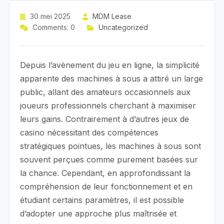
30 mei 2025
MDM Lease
Comments: 0
Uncategorized
Depuis l’avènement du jeu en ligne, la simplicité
apparente des machines à sous a attiré un large
public, allant des amateurs occasionnels aux
joueurs professionnels cherchant à maximiser
leurs gains. Contrairement à d’autres jeux de
casino nécessitant des compétences
stratégiques pointues, les machines à sous sont
souvent perçues comme purement basées sur
la chance. Cependant, en approfondissant la
compréhension de leur fonctionnement et en
étudiant certains paramètres, il est possible
d’adopter une approche plus maîtrisée et