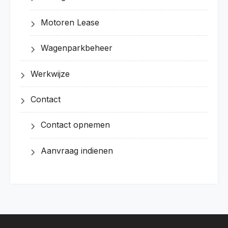
Motoren Lease
Wagenparkbeheer
Werkwijze
Contact
Contact opnemen
Aanvraag indienen