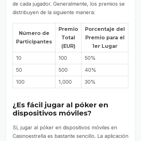
de cada jugador. Generalmente, los premios se
distribuyen de la siguiente manera:
Premio
Porcentaje del
Número de
Total
Premio para el
Participantes
(EUR)
1er Lugar
10
100
50%
50
500
40%
100
1,000
30%
¿Es fácil jugar al póker en
dispositivos móviles?
Sí, jugar al póker en dispositivos móviles en
Casinoestrella es bastante sencillo. La aplicación