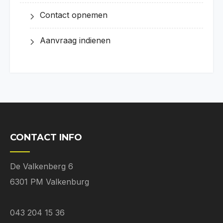
Contact opnemen
Aanvraag indienen
CONTACT INFO
De Valkenberg 6
6301 PM Valkenburg
043 204 15 36