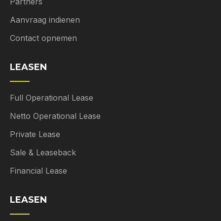
Partners
Aanvraag indienen
Contact opnemen
LEASEN
Full Operational Lease
Netto Operational Lease
Private Lease
Sale & Leaseback
Financial Lease
LEASEN