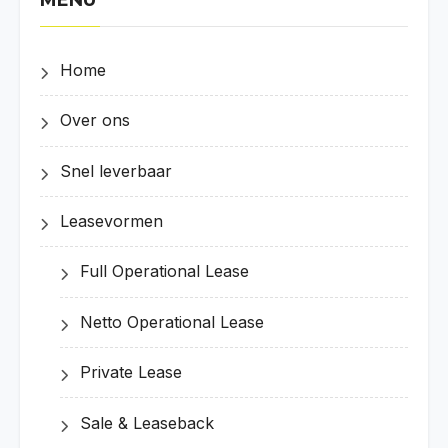
Home
Over ons
Snel leverbaar
Leasevormen
Full Operational Lease
Netto Operational Lease
Private Lease
Sale & Leaseback