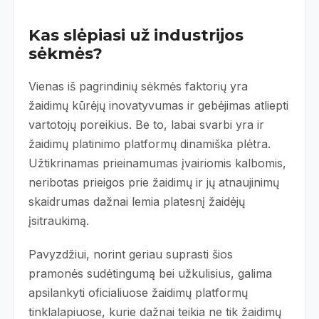
Kas slėpiasi už industrijos
sėkmės?
Vienas iš pagrindinių sėkmės faktorių yra
žaidimų kūrėjų inovatyvumas ir gebėjimas atliepti
vartotojų poreikius. Be to, labai svarbi yra ir
žaidimų platinimo platformų dinamiška plėtra.
Užtikrinamas prieinamumas įvairiomis kalbomis,
neribotas prieigos prie žaidimų ir jų atnaujinimų
skaidrumas dažnai lemia platesnį žaidėjų
įsitraukimą.
Pavyzdžiui, norint geriau suprasti šios
pramonės sudėtingumą bei užkulisius, galima
apsilankyti oficialiuose žaidimų platformų
tinklalapiuose, kurie dažnai teikia ne tik žaidimų