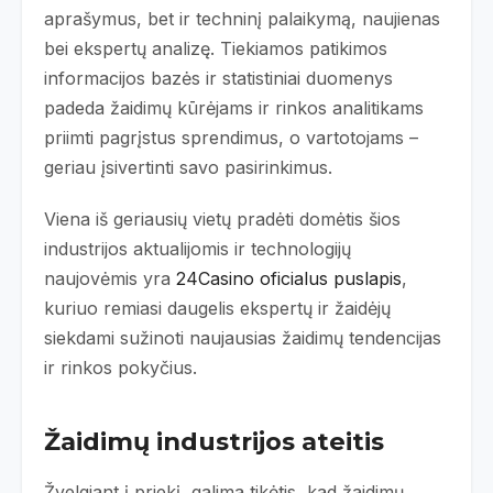
aprašymus, bet ir techninį palaikymą, naujienas
bei ekspertų analizę. Tiekiamos patikimos
informacijos bazės ir statistiniai duomenys
padeda žaidimų kūrėjams ir rinkos analitikams
priimti pagrįstus sprendimus, o vartotojams –
geriau įsivertinti savo pasirinkimus.
Viena iš geriausių vietų pradėti domėtis šios
industrijos aktualijomis ir technologijų
naujovėmis yra
24Casino oficialus puslapis
,
kuriuo remiasi daugelis ekspertų ir žaidėjų
siekdami sužinoti naujausias žaidimų tendencijas
ir rinkos pokyčius.
Žaidimų industrijos ateitis
Žvelgiant į priekį, galima tikėtis, kad žaidimų