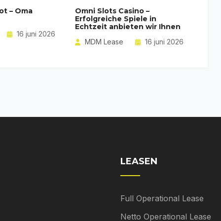
ot – Oma
Omni Slots Casino –
Erfolgreiche Spiele in
Echtzeit anbieten wir Ihnen
16 juni 2026
MDM Lease
16 juni 2026
LEASEN
Full Operational Lease
Netto Operational Lease