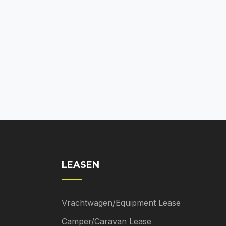
LEASEN
Vrachtwagen/Equipment Lease
Camper/Caravan Lease