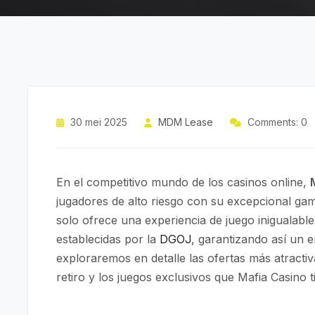
30 mei 2025
MDM Lease
Comments: 0
En el competitivo mundo de los casinos online,
jugadores de alto riesgo con su excepcional g
solo ofrece una experiencia de juego inigualable
establecidas por la
DGOJ
, garantizando así un 
exploraremos en detalle las ofertas más atractiv
retiro y los juegos exclusivos que Mafia Casino t