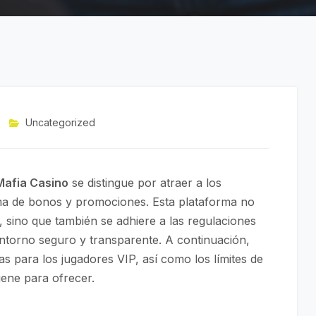
Uncategorized
Mafia Casino
se distingue por atraer a los
ama de bonos y promociones. Esta plataforma no
, sino que también se adhiere a las regulaciones
entorno seguro y transparente. A continuación,
as para los jugadores VIP, así como los límites de
iene para ofrecer.