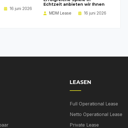
Echtzeit anbieten wir Ihnen
16 juni 2026
MDM Lease
16 juni 2026
LEASEN
Full Operational Lease
Netto Operational Lease
baar
Private Lease