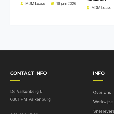
MDM Lease
16 juni 2026
MDM Lease
CONTACT INFO
INFO
De Valkenberg 6
Over ons
6301 PM Valkenburg
Werkwijze
Snel lever