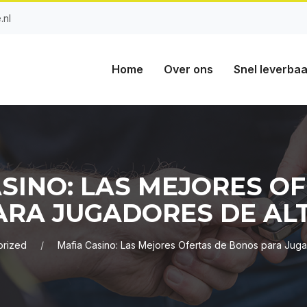
.nl
Home
Over ons
Snel leverbaa
SINO: LAS MEJORES O
RA JUGADORES DE AL
orized
Mafia Casino: Las Mejores Ofertas de Bonos para Juga