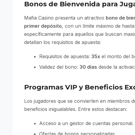
Bonos de Bienvenida para Jug
Mafia Casino presenta un atractivo
bono de bie
primer depósito
, con un límite máximo de hast
específicamente para aquellos que buscan maximi
detallan los requisitos de apuesta:
Requisitos de apuesta:
35x
el monto del b
Validez del bono:
30 días
desde la activac
Programas VIP y Beneficios Ex
Los jugadores que se convierten en miembros de
beneficios inigualables. Entre estos destacan:
Acceso a un gestor de cuentas personal.
Ofertas de bonos personalizadas.