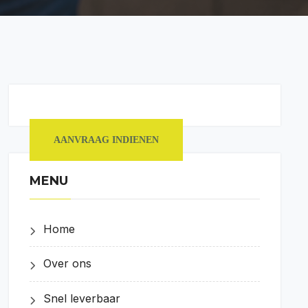
AANVRAAG INDIENEN
MENU
Home
Over ons
Snel leverbaar