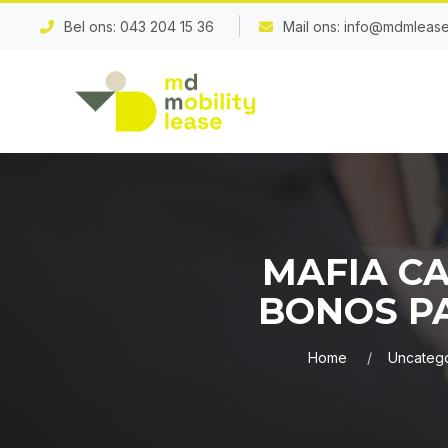
Bel ons:
043 204 15 36
Mail ons:
info@mdmlease
MAFIA CA
BONOS PA
Home
Uncateg