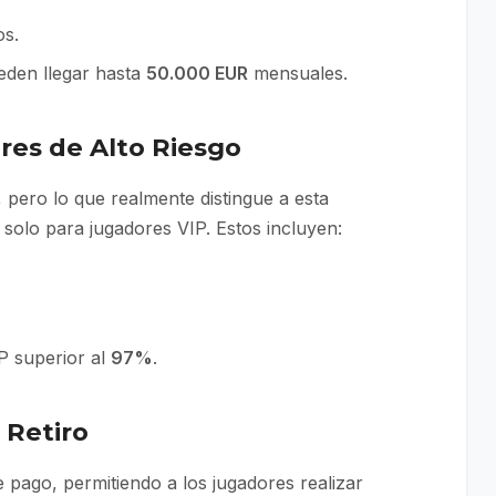
os.
ueden llegar hasta
50.000 EUR
mensuales.
res de Alto Riesgo
 pero lo que realmente distingue a esta
s solo para jugadores VIP. Estos incluyen:
 superior al
97%
.
 Retiro
pago, permitiendo a los jugadores realizar