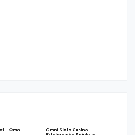
ot – Oma
Omni Slots Casino –
Erfolgreiche Spiele in