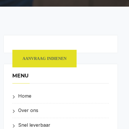
AANVRAAG INDIENEN
MENU
Home
Over ons
Snel leverbaar