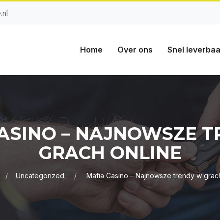
.nl
Home
Over ons
Snel leverbaa
ASINO – NAJNOWSZE 
GRACH ONLINE
Uncategorized
Mafia Casino – Najnowsze trendy w grach