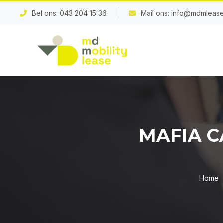
Bel ons:
043 204 15 36
Mail ons:
info@mdmlease
MAFIA C
Home