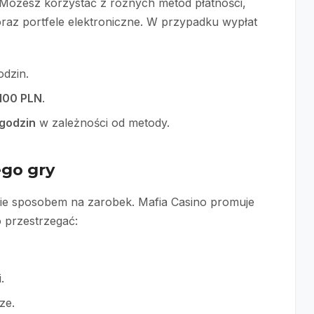
 Możesz korzystać z różnych metod płatności,
raz portfele elektroniczne. W przypadku wypłat
odzin.
100 PLN
.
godzin
w zależności od metody.
ego gry
nie sposobem na zarobek. Mafia Casino promuje
o przestrzegać:
.
ze.