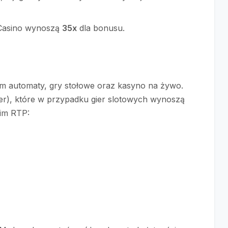
 Casino wynoszą
35x
dla bonusu.
tym automaty, gry stołowe oraz kasyno na żywo.
er), które w przypadku gier slotowych wynoszą
kim RTP: