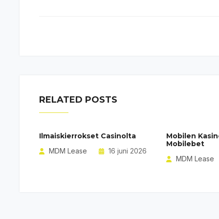
RELATED POSTS
Ilmaiskierrokset Casinolta
Mobilen Kasin
Mobilebet
MDM Lease
16 juni 2026
MDM Lease