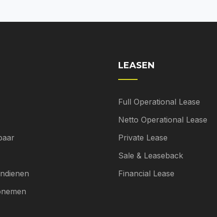
LEASEN
Full Operational Lease
Netto Operational Lease
baar
Private Lease
Sale & Leaseback
indienen
Financial Lease
pnemen