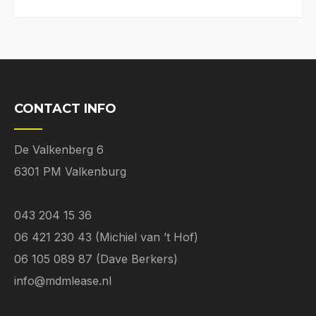
CONTACT INFO
De Valkenberg 6
6301 PM Valkenburg
043 204 15 36
06 421 230 43 (Michiel van ’t Hof)
06 105 089 87 (Dave Berkers)
info@mdmlease.nl