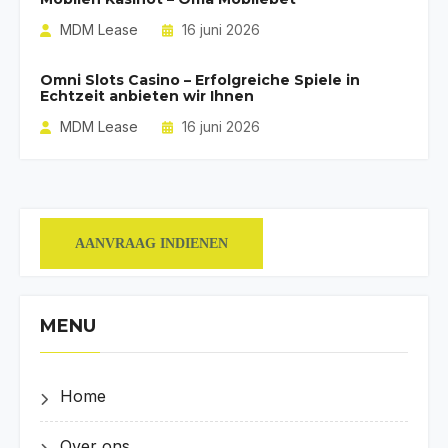
MDM Lease
16 juni 2026
Omni Slots Casino – Erfolgreiche Spiele in
Echtzeit anbieten wir Ihnen
MDM Lease
16 juni 2026
AANVRAAG INDIENEN
MENU
Home
Over ons