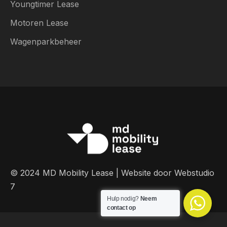
Youngtimer Lease
Motoren Lease
Wagenparkbeheer
© 2024 MD Mobility Lease | Website door
Webstudio
7
Hulp nodig?
Neem
contact op