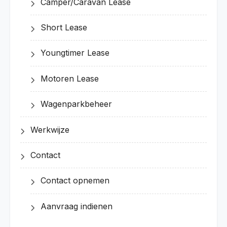
Camper/Caravan Lease
Short Lease
Youngtimer Lease
Motoren Lease
Wagenparkbeheer
Werkwijze
Contact
Contact opnemen
Aanvraag indienen