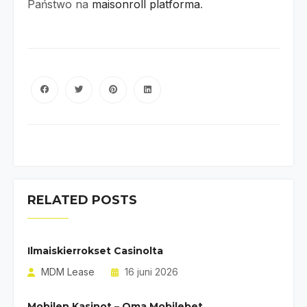
Państwo na
maisonroll platforma
.
RELATED POSTS
Ilmaiskierrokset Casinolta
MDM Lease
16 juni 2026
Mobilen Kasinot – Oma Mobilebet