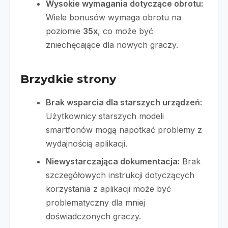
Wysokie wymagania dotyczące obrotu:
Wiele bonusów wymaga obrotu na
poziomie
35x
, co może być
zniechęcające dla nowych graczy.
Brzydkie strony
Brak wsparcia dla starszych urządzeń:
Użytkownicy starszych modeli
smartfonów mogą napotkać problemy z
wydajnością aplikacji.
Niewystarczająca dokumentacja:
Brak
szczegółowych instrukcji dotyczących
korzystania z aplikacji może być
problematyczny dla mniej
doświadczonych graczy.