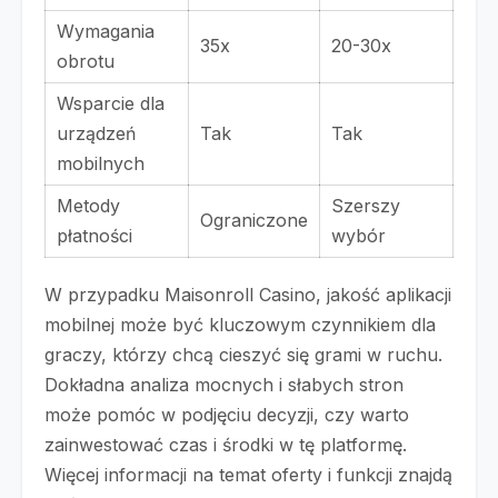
Wymagania
35x
20-30x
obrotu
Wsparcie dla
urządzeń
Tak
Tak
mobilnych
Metody
Szerszy
Ograniczone
płatności
wybór
W przypadku Maisonroll Casino, jakość aplikacji
mobilnej może być kluczowym czynnikiem dla
graczy, którzy chcą cieszyć się grami w ruchu.
Dokładna analiza mocnych i słabych stron
może pomóc w podjęciu decyzji, czy warto
zainwestować czas i środki w tę platformę.
Więcej informacji na temat oferty i funkcji znajdą