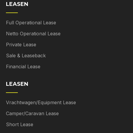
LEASEN
Full Operational Lease
Netto Operational Lease
Private Lease
Sale & Leaseback
Financial Lease
LEASEN
Vrachtwagen/Equipment Lease
Camper/Caravan Lease
Short Lease