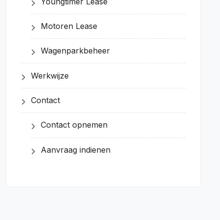
Youngtimer Lease
Motoren Lease
Wagenparkbeheer
Werkwijze
Contact
Contact opnemen
Aanvraag indienen