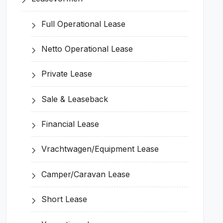
Full Operational Lease
Netto Operational Lease
Private Lease
Sale & Leaseback
Financial Lease
Vrachtwagen/Equipment Lease
Camper/Caravan Lease
Short Lease