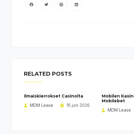
RELATED POSTS
Ilmaiskierrokset Casinolta
Mobilen Kasin
Mobilebet
MDM Lease
16 juni 2026
MDM Lease