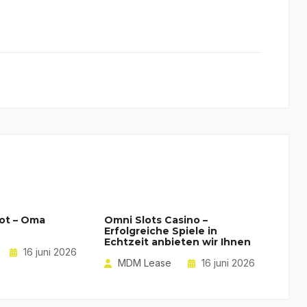
ot – Oma
Omni Slots Casino –
Erfolgreiche Spiele in
Echtzeit anbieten wir Ihnen
16 juni 2026
MDM Lease
16 juni 2026