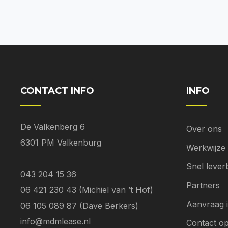
CONTACT INFO
INFO
De Valkenberg 6
Over ons
6301 PM Valkenburg
Werkwijze
Snel lever
043 204 15 36
Partners
06 421 230 43 (Michiel van ’t Hof)
Aanvraag 
06 105 089 87 (Dave Berkers)
info@mdmlease.nl
Contact o