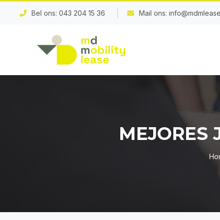
Bel ons:
043 204 15 36
Mail ons:
info@mdmlease
MEJORES 
Ho