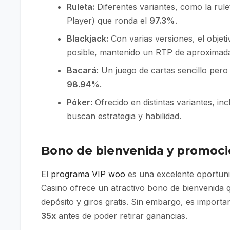
Ruleta:
Diferentes variantes, como la rul
Player) que ronda el
97.3%
.
Blackjack:
Con varias versiones, el objet
posible, mantenido un RTP de aproxima
Bacará:
Un juego de cartas sencillo per
98.94%
.
Póker:
Ofrecido en distintas variantes, in
buscan estrategia y habilidad.
Bono de bienvenida y promoc
El
programa VIP woo
es una excelente oportun
Casino ofrece un atractivo bono de bienvenida 
depósito y giros gratis. Sin embargo, es importa
35x
antes de poder retirar ganancias.