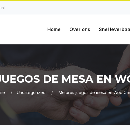
.nl
Home
Over ons
Snel leverbaa
JUEGOS DE MESA EN W
me
Uncategorized
Mejores juegos de mesa en Woo Cas