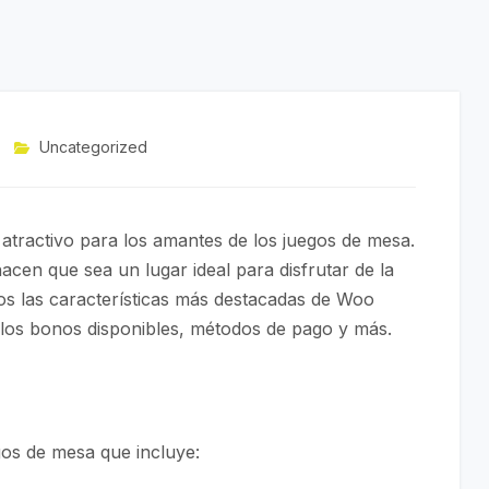
Uncategorized
tractivo para los amantes de los juegos de mesa.
hacen que sea un lugar ideal para disfrutar de la
os las características más destacadas de Woo
 los bonos disponibles, métodos de pago y más.
os de mesa que incluye: