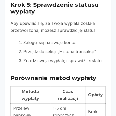
Krok 5: Sprawdzenie statusu
wypłaty
Aby upewnić się, że Twoja wypłata została
przetworzona, możesz sprawdzić jej status:
Zaloguj się na swoje konto.
Przejdź do sekcji „Historia transakcji”.
Znajdź swoją wypłatę i sprawdź jej status.
Porównanie metod wypłaty
Metoda
Czas
Opłaty
wypłaty
realizacji
Przelew
1-5 dni
Brak
bankowy
roboczych