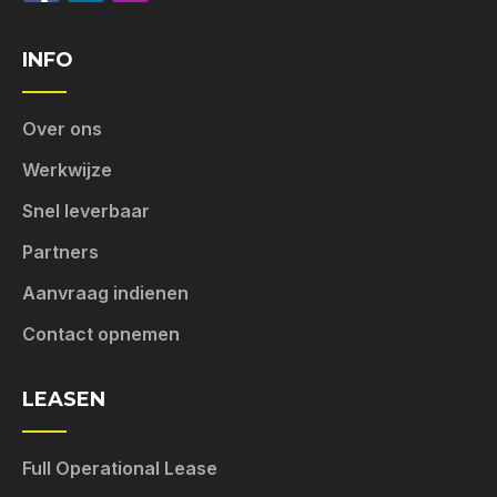
INFO
Over ons
Werkwijze
Snel leverbaar
Partners
Aanvraag indienen
Contact opnemen
LEASEN
Full Operational Lease