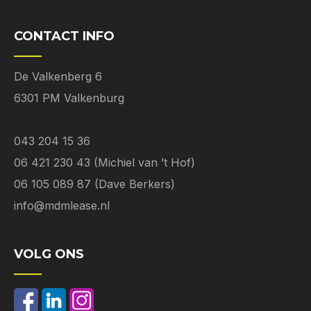
CONTACT INFO
De Valkenberg 6
6301 PM Valkenburg
043 204 15 36
06 421 230 43 (Michiel van ’t Hof)
06 105 089 87 (Dave Berkers)
info@mdmlease.nl
VOLG ONS