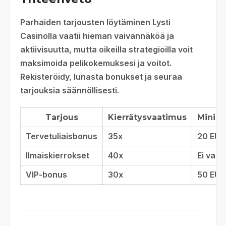
Parhaiden tarjousten löytäminen Lysti
Casinolla vaatii hieman vaivannäköä ja
aktiivisuutta, mutta oikeilla strategioilla voit
maksimoida pelikokemuksesi ja voitot.
Rekisteröidy, lunasta bonukset ja seuraa
tarjouksia säännöllisesti.
Tarjous
Kierrätysvaatimus
Minimi
Tervetuliaisbonus
35x
20 EUR
Ilmaiskierrokset
40x
Ei vaat
VIP-bonus
30x
50 EUR