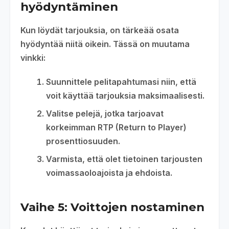
hyödyntäminen
Kun löydät tarjouksia, on tärkeää osata
hyödyntää niitä oikein. Tässä on muutama
vinkki:
Suunnittele pelitapahtumasi niin, että
voit käyttää tarjouksia maksimaalisesti.
Valitse pelejä, jotka tarjoavat
korkeimman
RTP
(Return to Player)
prosenttiosuuden.
Varmista, että olet tietoinen tarjousten
voimassaoloajoista ja ehdoista.
Vaihe 5: Voittojen nostaminen