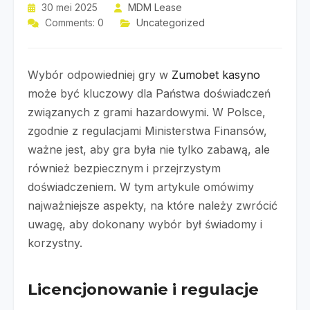
30 mei 2025
MDM Lease
Comments: 0
Uncategorized
Wybór odpowiedniej gry w
Zumobet kasyno
może być kluczowy dla Państwa doświadczeń
związanych z grami hazardowymi. W Polsce,
zgodnie z regulacjami Ministerstwa Finansów,
ważne jest, aby gra była nie tylko zabawą, ale
również bezpiecznym i przejrzystym
doświadczeniem. W tym artykule omówimy
najważniejsze aspekty, na które należy zwrócić
uwagę, aby dokonany wybór był świadomy i
korzystny.
Licencjonowanie i regulacje