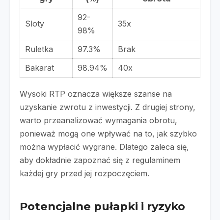
92-
Sloty
35x
98%
Ruletka
97.3%
Brak
Bakarat
98.94%
40x
Wysoki RTP oznacza większe szanse na
uzyskanie zwrotu z inwestycji. Z drugiej strony,
warto przeanalizować wymagania obrotu,
ponieważ mogą one wpływać na to, jak szybko
można wypłacić wygrane. Dlatego zaleca się,
aby dokładnie zapoznać się z regulaminem
każdej gry przed jej rozpoczęciem.
Potencjalne pułapki i ryzyko