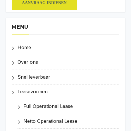
AANVRAAG INDIENEN
MENU
Home
Over ons
Snel leverbaar
Leasevormen
Full Operational Lease
Netto Operational Lease