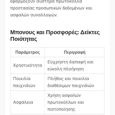
εφαρμόζουν αυστηρά πρωτόκολλα
προστασίας προσωπικών δεδομένων και
ασφαλών συναλλαγών.
Μπονους και Προσφορές: Δείκτες
Ποιότητας
Παράμετρος
Περιγραφή
Εύχρηστη διεπαφή και
Χρηστικότητα
εύκολη πλοήγηση
Ποικιλία
Πλήθος και ποικιλία
παιχνιδιών
διαθέσιμων παιχνιδιών
Χρήση ασφαλών
Ασφάλεια
πρωτοκόλλων και
πιστοποίησης