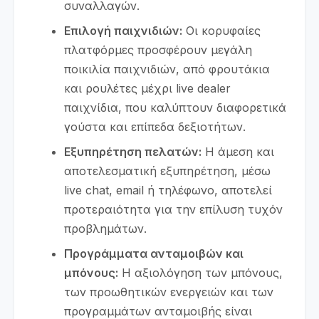
συναλλαγών.
Επιλογή παιχνιδιών:
Οι κορυφαίες
πλατφόρμες προσφέρουν μεγάλη
ποικιλία παιχνιδιών, από φρουτάκια
και ρουλέτες μέχρι live dealer
παιχνίδια, που καλύπτουν διαφορετικά
γούστα και επίπεδα δεξιοτήτων.
Εξυπηρέτηση πελατών:
Η άμεση και
αποτελεσματική εξυπηρέτηση, μέσω
live chat, email ή τηλέφωνο, αποτελεί
προτεραιότητα για την επίλυση τυχόν
προβλημάτων.
Προγράμματα ανταμοιβών και
μπόνους:
Η αξιολόγηση των μπόνους,
των προωθητικών ενεργειών και των
προγραμμάτων ανταμοιβής είναι