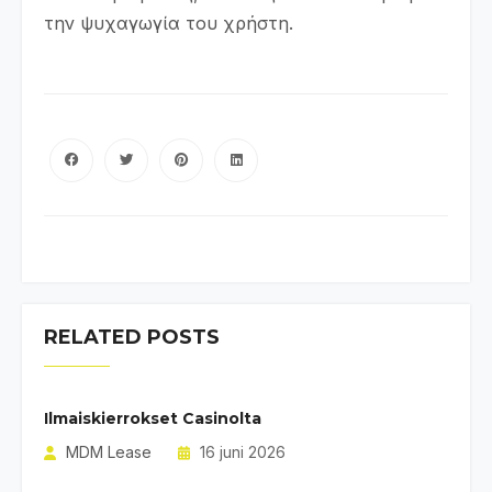
την ψυχαγωγία του χρήστη.
RELATED POSTS
Ilmaiskierrokset Casinolta
MDM Lease
16 juni 2026