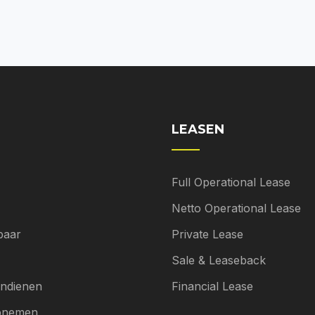
LEASEN
Full Operational Lease
Netto Operational Lease
baar
Private Lease
Sale & Leaseback
indienen
Financial Lease
pnemen