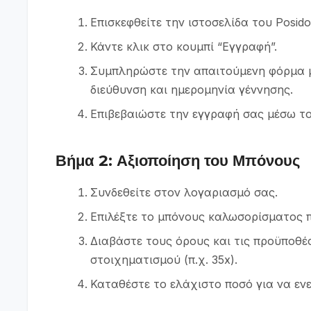
Επισκεφθείτε την ιστοσελίδα του Posido
Κάντε κλικ στο κουμπί “Εγγραφή”.
Συμπληρώστε την απαιτούμενη φόρμα μ
διεύθυνση και ημερομηνία γέννησης.
Επιβεβαιώστε την εγγραφή σας μέσω του
Βήμα 2: Αξιοποίηση του Μπόνους
Συνδεθείτε στον λογαριασμό σας.
Επιλέξτε το μπόνους καλωσορίσματος 
Διαβάστε τους όρους και τις προϋποθ
στοιχηματισμού (π.χ. 35x).
Καταθέστε το ελάχιστο ποσό για να εν