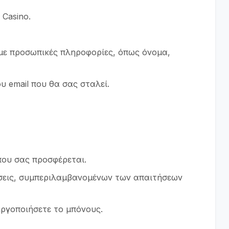
 Casino.
ε προσωπικές πληροφορίες, όπως όνομα,
 email που θα σας σταλεί.
που σας προσφέρεται.
έσεις, συμπεριλαμβανομένων των απαιτήσεων
εργοποιήσετε το μπόνους.