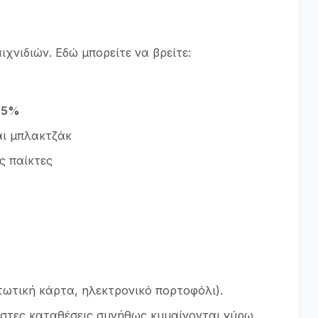
ιχνιδιών. Εδώ μπορείτε να βρείτε:
95%
αι μπλακτζάκ
ς παίκτες
τωτική κάρτα, ηλεκτρονικό πορτοφόλι).
ιστες καταθέσεις συνήθως κυμαίνονται γύρω