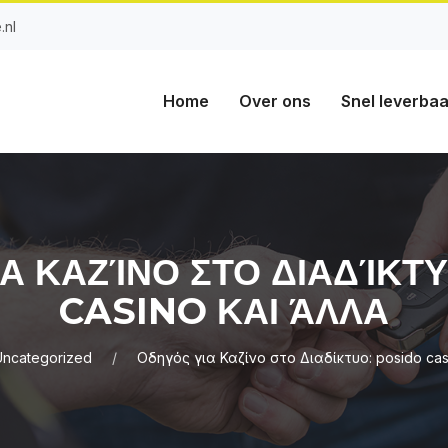
.nl
Home
Over ons
Snel leverbaa
Α ΚΑΖΊΝΟ ΣΤΟ ΔΙΑΔΊΚΤ
CASINO ΚΑΙ ΆΛΛΑ
Uncategorized
Οδηγός για Καζίνο στο Διαδίκτυο: posido cas