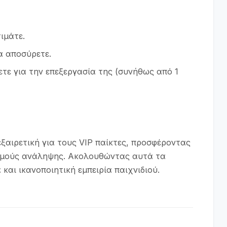
ιμάτε.
α αποσύρετε.
τε για την επεξεργασία της (συνήθως από 1
 εξαιρετική για τους VIP παίκτες, προσφέροντας
ισμούς ανάληψης. Ακολουθώντας αυτά τα
και ικανοποιητική εμπειρία παιχνιδιού.