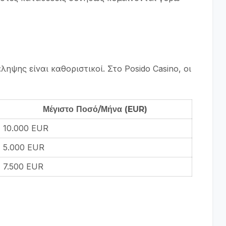
ληψης είναι καθοριστικοί. Στο Posido Casino, οι
Μέγιστο Ποσό/Μήνα (EUR)
10.000 EUR
5.000 EUR
7.500 EUR