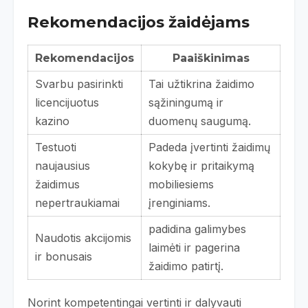
Rekomendacijos žaidėjams
Rekomendacijos
Paaiškinimas
Svarbu pasirinkti
Tai užtikrina žaidimo
licencijuotus
sąžiningumą ir
kazino
duomenų saugumą.
Testuoti
Padeda įvertinti žaidimų
naujausius
kokybę ir pritaikymą
žaidimus
mobiliesiems
nepertraukiamai
įrenginiams.
padidina galimybes
Naudotis akcijomis
laimėti ir pagerina
ir bonusais
žaidimo patirtį.
Norint kompetentingai vertinti ir dalyvauti