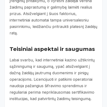
įrenginių pritaikymu, o vyresni žaidėjai vertina
žaidimų paprastumą ir galimybę laimėti realius
prizus. Atsižvelgiant į šiuos faktorius,
internetiniai automatai tampa universalesniu
pasirinkimu, leidžiančiu pritraukti platesnį žaidėjų
ratą.
Teisiniai aspektai ir saugumas
Labai svarbu, kad internetiniai kazino užtikrintų
sąžiningumą ir saugumą, ypač atsižvelgiant į
dažną žaidėjų jautrumą duomenims ir pinigų
operacijoms. Licencijuoti ir patikimi operatoriai
naudoja pažangius šifravimo sprendimus ir
reguliariai perima nepriklausomas sertifikavimo
institucijas, kad patvirtintų žaidimų teisingumą.