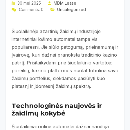
30 mei 2025
MDM Lease
Comments: 0
Uncategorized
Šiuolaikinėje azartinių žaidimų industrijoje
internetiniai lošimo automatai tampa vis
populiaresni. Jie siūlo patogumą, prieinamumą ir
įvairovę, kuri dažnai pranoksta tradicinio kazino
patirtį. Prisitaikydami prie šiuolaikinio vartotojo
poreikių, kazino platformos nuolat tobulina savo
žaidimų portfelius, siekdamos pasiūlyti kuo
platesnį ir įdomesnį žaidimų spektrą.
Technologinės naujovės ir
žaidimų kokybė
Šiuolaikiniai online automatai dažnai naudoja