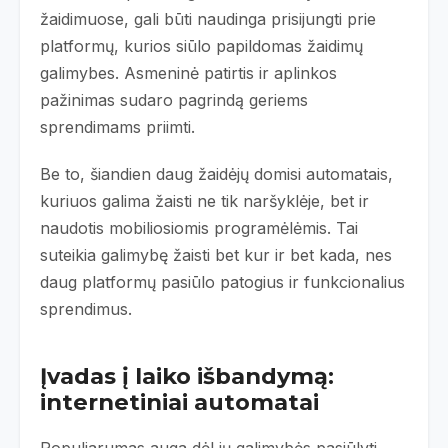
žaidimuose, gali būti naudinga prisijungti prie
platformų, kurios siūlo papildomas žaidimų
galimybes. Asmeninė patirtis ir aplinkos
pažinimas sudaro pagrindą geriems
sprendimams priimti.
Be to, šiandien daug žaidėjų domisi automatais,
kuriuos galima žaisti ne tik naršyklėje, bet ir
naudotis mobiliosiomis programėlėmis. Tai
suteikia galimybę žaisti bet kur ir bet kada, nes
daug platformų pasiūlo patogius ir funkcionalius
sprendimus.
Įvadas į laiko išbandymą:
internetiniai automatai
Populiarumas auga dėl jų galimybės pasiūlyti