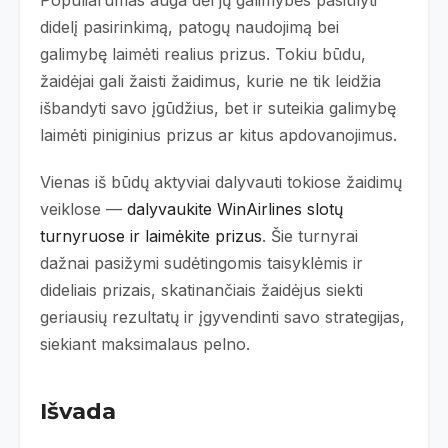
didelį pasirinkimą, patogų naudojimą bei
galimybę laimėti realius prizus. Tokiu būdu,
žaidėjai gali žaisti žaidimus, kurie ne tik leidžia
išbandyti savo įgūdžius, bet ir suteikia galimybę
laimėti piniginius prizus ar kitus apdovanojimus.
Vienas iš būdų aktyviai dalyvauti tokiose žaidimų
veiklose —
dalyvaukite WinAirlines slotų
turnyruose ir laimėkite prizus
. Šie turnyrai
dažnai pasižymi sudėtingomis taisyklėmis ir
dideliais prizais, skatinančiais žaidėjus siekti
geriausių rezultatų ir įgyvendinti savo strategijas,
siekiant maksimalaus pelno.
Išvada