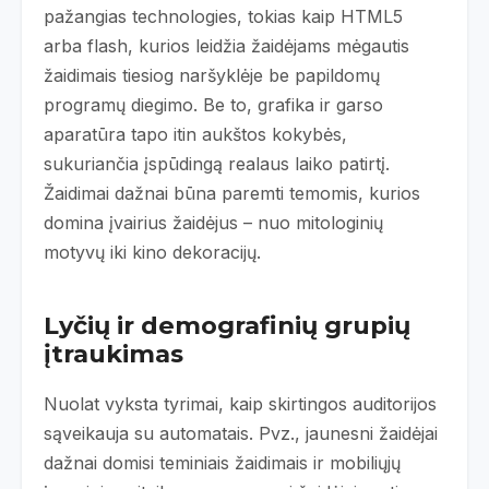
pažangias technologies, tokias kaip HTML5
arba flash, kurios leidžia žaidėjams mėgautis
žaidimais tiesiog naršyklėje be papildomų
programų diegimo. Be to, grafika ir garso
aparatūra tapo itin aukštos kokybės,
sukuriančia įspūdingą realaus laiko patirtį.
Žaidimai dažnai būna paremti temomis, kurios
domina įvairius žaidėjus – nuo mitologinių
motyvų iki kino dekoracijų.
Lyčių ir demografinių grupių
įtraukimas
Nuolat vyksta tyrimai, kaip skirtingos auditorijos
sąveikauja su automatais. Pvz., jaunesni žaidėjai
dažnai domisi teminiais žaidimais ir mobiliųjų