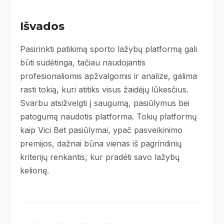
Išvados
Pasirinkti patikimą sporto lažybų platformą gali
būti sudėtinga, tačiau naudojantis
profesionaliomis apžvalgomis ir analize, galima
rasti tokią, kuri atitiks visus žaidėjų lūkesčius.
Svarbu atsižvelgti į saugumą, pasiūlymus bei
patogumą naudotis platforma. Tokių platformų
kaip Vici Bet pasiūlymai, ypač pasveikinimo
premijos, dažnai būna vienas iš pagrindinių
kriterijų renkantis, kur pradėti savo lažybų
kelionę.