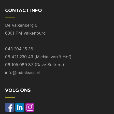
CONTACT INFO
De Valkenberg 6
6301 PM Valkenburg
043 204 15 36
06 421 230 43 (Michiel van ’t Hof)
06 105 089 87 (Dave Berkers)
info@mdmlease.nl
VOLG ONS