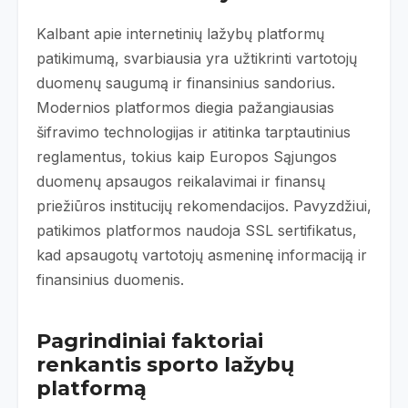
Kalbant apie internetinių lažybų platformų
patikimumą, svarbiausia yra užtikrinti vartotojų
duomenų saugumą ir finansinius sandorius.
Modernios platformos diegia pažangiausias
šifravimo technologijas ir atitinka tarptautinius
reglamentus, tokius kaip Europos Sąjungos
duomenų apsaugos reikalavimai ir finansų
priežiūros institucijų rekomendacijos. Pavyzdžiui,
patikimos platformos naudoja SSL sertifikatus,
kad apsaugotų vartotojų asmeninę informaciją ir
finansinius duomenis.
Pagrindiniai faktoriai
renkantis sporto lažybų
platformą