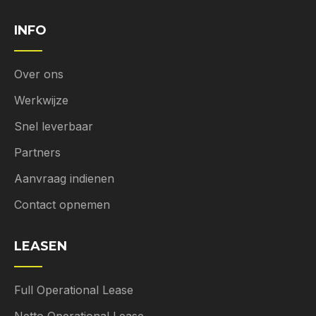
INFO
Over ons
Werkwijze
Snel leverbaar
Partners
Aanvraag indienen
Contact opnemen
LEASEN
Full Operational Lease
Netto Operational Lease