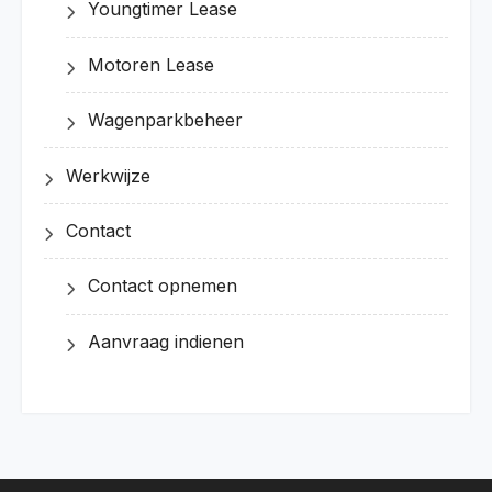
Youngtimer Lease
Motoren Lease
Wagenparkbeheer
Werkwijze
Contact
Contact opnemen
Aanvraag indienen