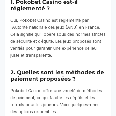
1. Pokobet Casino est-il
réglementé ?
Oui, Pokobet Casino est réglementé par
l’Autorité nationale des jeux (ANJ) en France.
Cela signifie qu’il opère sous des normes strictes
de sécurité et d’équité. Les jeux proposés sont
vérifiés pour garantir une expérience de jeu
juste et transparente.
2. Quelles sont les méthodes de
paiement proposées ?
Pokobet Casino offre une variété de méthodes
de paiement, ce qui facilite les dépôts et les
retraits pour les joueurs. Voici quelques-unes
des options disponibles :