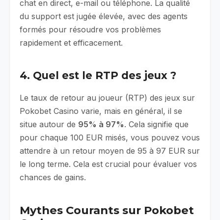
chat en direct, e-mail ou téléphone. La qualité
du support est jugée élevée, avec des agents
formés pour résoudre vos problèmes
rapidement et efficacement.
4. Quel est le RTP des jeux ?
Le taux de retour au joueur (RTP) des jeux sur
Pokobet Casino varie, mais en général, il se
situe autour de
95% à 97%
. Cela signifie que
pour chaque 100 EUR misés, vous pouvez vous
attendre à un retour moyen de 95 à 97 EUR sur
le long terme. Cela est crucial pour évaluer vos
chances de gains.
Mythes Courants sur Pokobet