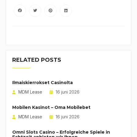
RELATED POSTS
Ilmaiskierrokset Casinolta
MDM Lease
16 juni 2026
Mobilen Kasinot – Oma Mobilebet
MDM Lease
16 juni 2026
Omni Slots Casino – Erfolgreiche Spiele in
Echtzeit anbieten wir Ihnen