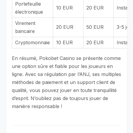
Portefeuille
10 EUR
20 EUR
Instan
électronique
Virement
20 EUR
50 EUR
3-5 jou
bancaire
Cryptomonnaie
10 EUR
20 EUR
Instan
En résumé, Pokobet Casino se présente comme
une option sûre et fiable pour les joueurs en
ligne. Avec sa régulation par l’ANJ, ses multiples
méthodes de paiement et un support client de
qualité, vous pouvez jouer en toute tranquillité
d’esprit. N’oubliez pas de toujours jouer de
manière responsable !