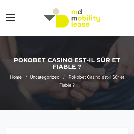
POKOBET CASINO EST-IL SÛR ET
FIABLE ?
Home
Uncategorized
Pokobet Casino est-il Sûr et
Fiable ?