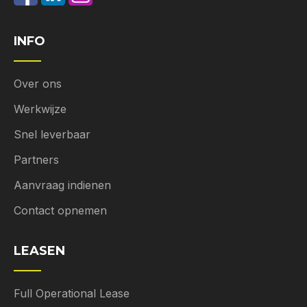
INFO
Over ons
Werkwijze
Snel leverbaar
Partners
Aanvraag indienen
Contact opnemen
LEASEN
Full Operational Lease