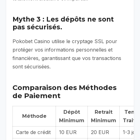
Mythe 3 : Les dépôts ne sont
pas sécurisés.
Pokobet Casino utilise le cryptage SSL pour
protéger vos informations personnelles et
financières, garantissant que vos transactions
sont sécurisées.
Comparaison des Méthodes
de Paiement
Dépôt
Retrait
Temp
Méthode
Minimum
Minimum
Trait
Carte de crédit
10 EUR
20 EUR
1-3 jou