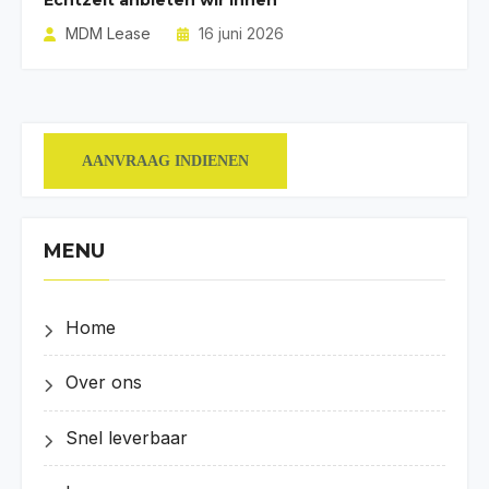
MDM Lease
16 juni 2026
AANVRAAG INDIENEN
MENU
Home
Over ons
Snel leverbaar